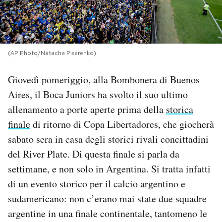
PODCAST
NEWSLETTER
(AP Photo/Natacha Pisarenko)
Giovedì pomeriggio, alla Bombonera di Buenos
I MIEI PREFERITI
Aires, il Boca Juniors ha svolto il suo ultimo
allenamento a porte aperte prima della
storica
SHOP
finale
di ritorno di Copa Libertadores, che giocherà
sabato sera in casa degli storici rivali concittadini
CALENDARIO
del River Plate. Di questa finale si parla da
settimane, e non solo in Argentina. Si tratta infatti
di un evento storico per il calcio argentino e
AREA PERSONALE
sudamericano: non c’erano mai state due squadre
Area Personale
argentine in una finale continentale, tantomeno le
Newsletter