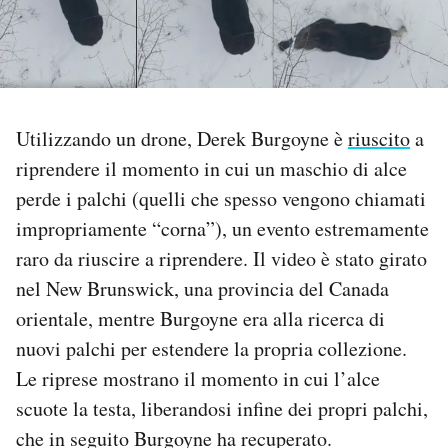
PODCAST
NEWSLETTER
Utilizzando un drone, Derek Burgoyne è
riuscito
a
riprendere il momento in cui un maschio di alce
I MIEI PREFERITI
perde i palchi (quelli che spesso vengono chiamati
impropriamente “corna”), un evento estremamente
SHOP
raro da riuscire a riprendere. Il video è stato girato
nel New Brunswick, una provincia del Canada
CALENDARIO
orientale, mentre Burgoyne era alla ricerca di
nuovi palchi per estendere la propria collezione.
AREA PERSONALE
Le riprese mostrano il momento in cui l’alce
scuote la testa, liberandosi infine dei propri palchi,
Area Personale
che in seguito Burgoyne ha recuperato.
Newsletter