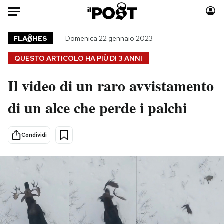
Auto
FLA
HES
Domenica 22 gennaio 2023
QUESTO ARTICOLO HA PIÙ DI
3 ANNI
HOME
Il video di un raro avvistamento
Italia
Moda
Mondo
Libri
di un alce che perde i palchi
Politica
Consumismi
Tecnologia
Storie/Idee
Condividi
Internet
Ok Boomer!
Scienza
Media
Cultura
Europa
Economia
Altrecose
Sport
Mondiali calcio 2026