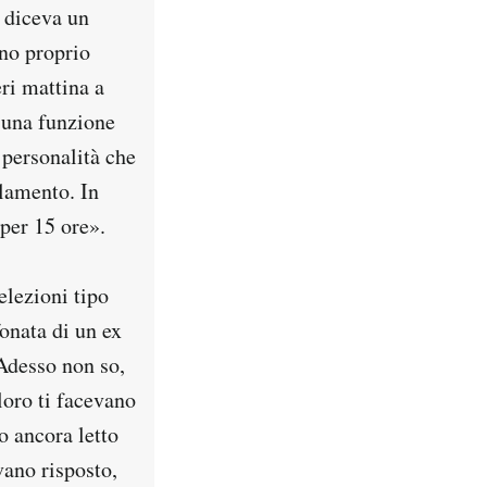
i diceva un
nno proprio
ri mattina a
 una funzione
 personalità che
rlamento. In
per 15 ore».
elezioni tipo
onata di un ex
 Adesso non so,
loro ti facevano
o ancora letto
vano risposto,