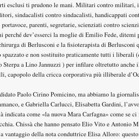
ti esclusi ti prudono le mani. Militari contro militari,
tori, sindacalisti contro sindacalisti, handicappati con
 portavoce, parenti, segretarie, scienziati contro scienz
mi perché dev’esserci la moglie di Emilio Fede, ditemi 
chirurga di Berlusconi e la fisioterapista di Berlusconi
spazzato e non sostituito praticamente tutti i liberali 
 Sterpa a Lino Jannuzzi ) per infilare oltretutto anche il
li, capopolo della cricca corporativa più illiberale d’O
idato Paolo Cirino Pomicino, ma abbiamo la giornalis
manco, e Gabriella Carlucci, Elisabetta Gardini, l’avv
à indicata come «la nuova Mara Carfagna» come se ci 
vecchia. Chissà che hanno pensato Elio Vito e Antonio M
 a vantaggio della nota conduttrice Elisa Alloro: quest