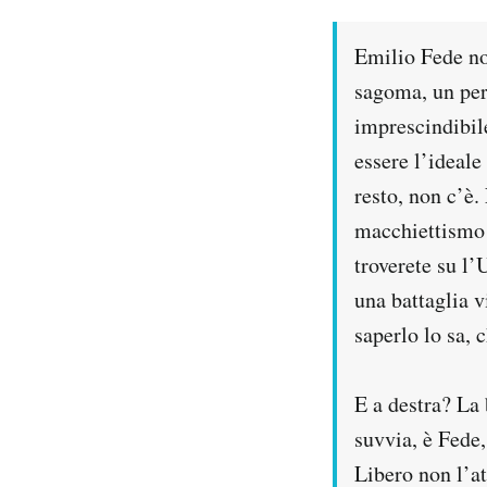
PODCAST
Emilio Fede no
sagoma, un per
NEWSLETTER
imprescindibile
essere l’ideale
I MIEI PREFERITI
resto, non c’è.
macchiettismo 
SHOP
troverete su l’
una battaglia v
CALENDARIO
saperlo lo sa, 
E a destra? La 
AREA PERSONALE
suvvia, è Fede,
Area Personale
Libero non l’at
Newsletter