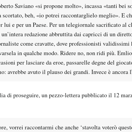
berto Saviano «si propone molto», incassa «tanti bei sol
 scortato, beh, «io potrei raccontarglielo meglio». E ch
r lui e per un Paese. Per un telegiornale sacrificato al c
un’intera redazione abbruttita dai capricci di un diret
ornaliste come cravatte, dove professionisti validissim
varsela in qualche modo. Ridere no, non ridi più. Emli
asioni per lasciare da eroe, passarelle degne del giocat
mo: avrebbe avuto il plauso dei grandi. Invece è ancora lì
lia di proseguire, un pezzo-lettera pubblicato il 12 ma
re, vorrei raccontarmi che anche ‘stavolta voterò quest