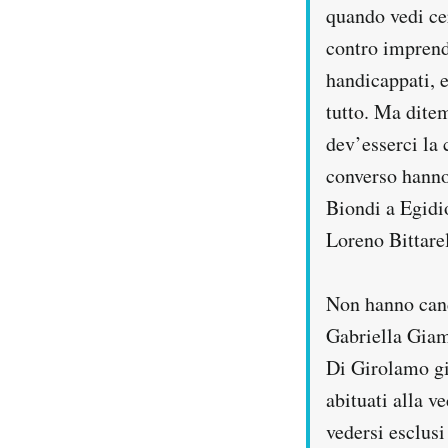
quando vedi cer
contro imprendi
handicappati, e
tutto. Ma dite
dev’esserci la 
converso hanno 
Biondi a Egidio
Loreno Bittarel
Non hanno cand
Gabriella Giam
Di Girolamo gi
abituati alla 
vedersi esclusi