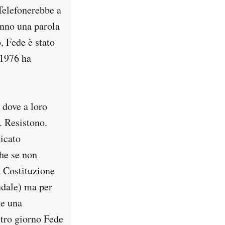
 Telefonerebbe a
anno una parola
o, Fede è stato
 1976 ha
 dove a loro
. Resistono.
ticato
he se non
a Costituzione
ndale) ma per
ne una
ltro giorno Fede