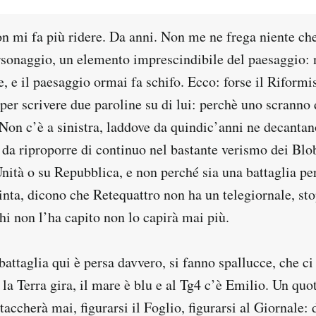
n mi fa più ridere. Da anni. Non me ne frega niente che
sonaggio, un elemento imprescindibile del paesaggio: 
, e il paesaggio ormai fa schifo. Ecco: forse il Riformi
 per scrivere due paroline su di lui: perchè uno scranno 
 Non c’è a sinistra, laddove da quindic’anni ne decantan
da riproporre di continuo nel bastante verismo dei Blo
Unità o su Repubblica, e non perché sia una battaglia pe
inta, dicono che Retequattro non ha un telegiornale, sto
chi non l’ha capito non lo capirà mai più.
battaglia qui è persa davvero, si fanno spallucce, che ci
 la Terra gira, il mare è blu e al Tg4 c’è Emilio. Un qu
taccherà mai, figurarsi il Foglio, figurarsi al Giornale: