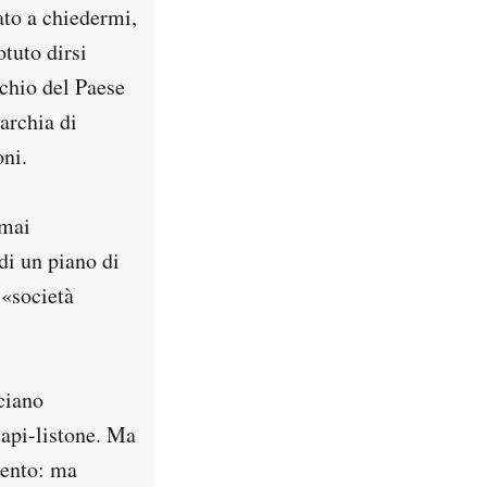
ato a chiedermi,
tuto dirsi
cchio del Paese
archia di
oni.
rmai
di un piano di
«società
ciano
capi-listone. Ma
mento: ma