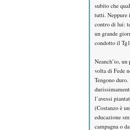
subito che qual
Notifiche mobile
Regala il Post
tutti. Neppure 
Hai bisogno di aiuto?
contro di lui: 
Esci
un grande giorn
condotto il Tg1
Neanch’io, un p
volta di Fede 
Tengono duro. O
durissimamente
l’avessi pianta
(Costanzo è un
educazione smi
campagna o da s