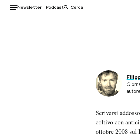
Newsletter
Podcast
Auto
HOME
Italia
Moda
Mondo
Libri
Politica
Consumismi
Filip
Tecnologia
Storie/Idee
Giorna
Internet
Ok Boomer!
autor
Scienza
Media
Cultura
Europa
Scriversi addosso
Economia
Altrecose
coltivo con antic
Sport
Mondiali calcio 2026
ottobre 2008 sul 