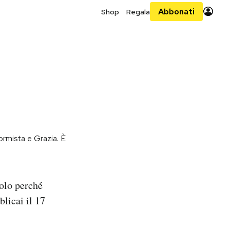
Abbonati
Shop
Regala
iformista e Grazia. È
solo perché
licai il 17