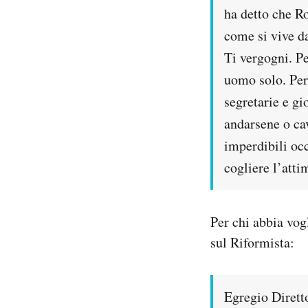
ha detto che Ro
come si vive da
Ti vergogni. Pe
uomo solo. Per 
segretarie e gi
andarsene o ca
imperdibili occ
cogliere l’atti
Per chi abbia vog
sul Riformista:
Egregio Diretto