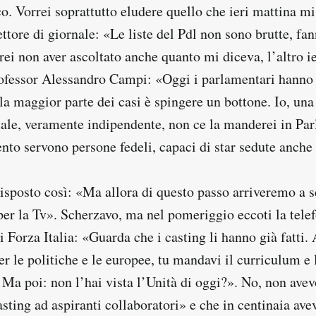
o. Vorrei soprattutto eludere quello che ieri mattina m
ttore di giornale: «Le liste del Pdl non sono brutte, fa
ei non aver ascoltato anche quanto mi diceva, l’altro ie
ofessor Alessandro Campi: «Oggi i parlamentari hanno
la maggior parte dei casi è spingere un bottone. Io, una
tale, veramente indipendente, non ce la manderei in Pa
nto servono persone fedeli, capaci di star sedute anche 
risposto così: «Ma allora di questo passo arriveremo a s
er la Tv». Scherzavo, ma nel pomeriggio eccoti la telef
 Forza Italia: «Guarda che i casting li hanno già fatti.
r le politiche e le europee, tu mandavi il curriculum e 
 Ma poi: non l’hai vista l’Unità di oggi?». No, non avev
asting ad aspiranti collaboratori» e che in centinaia ave