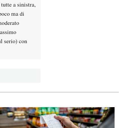
utte a sinistra,
 poco ma di
moderato
Massimo
l serio) con