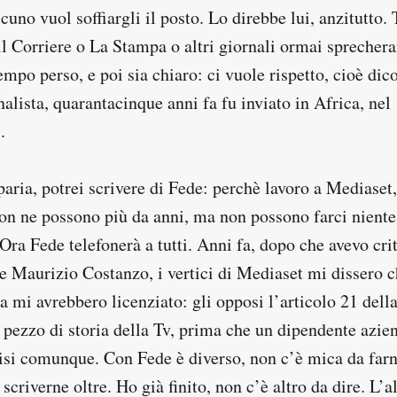
cuno vuol soffiargli il posto. Lo direbbe lui, anzitutto.
il Corriere o La Stampa o altri giornali ormai sprecher
tempo perso, e poi sia chiaro: ci vuole rispetto, cioè dic
alista, quarantacinque anni fa fu inviato in Africa, nel
.
aria, potrei scrivere di Fede: perchè lavoro a Mediaset,
non ne possono più da anni, ma non possono farci niente
ra Fede telefonerà a tutti. Anni fa, dopo che avevo cri
 Maurizio Costanzo, i vertici di Mediaset mi dissero c
ta mi avrebbero licenziato: gli opposi l’articolo 21 dell
 pezzo di storia della Tv, prima che un dipendente azie
si comunque. Con Fede è diverso, non c’è mica da far
criverne oltre. Ho già finito, non c’è altro da dire. L’a