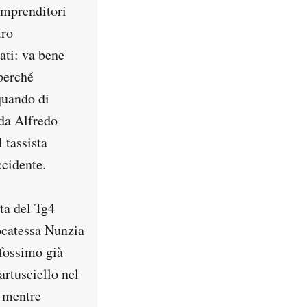
 imprenditori
tro
iati: va bene
perché
 quando di
(da Alfredo
 tassista
ccidente.
ta del Tg4
ocatessa Nunzia
fossimo già
artusciello nel
o mentre