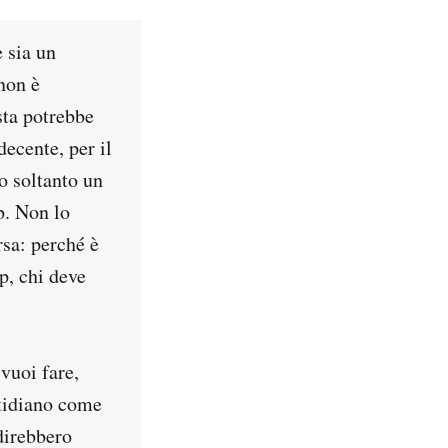
 sia un
non è
sta potrebbe
decente, per il
o soltanto un
b. Non lo
rsa: perché è
p, chi deve
 vuoi fare,
otidiano come
 direbbero