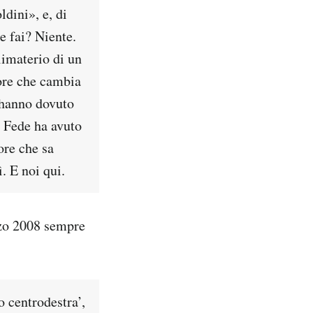
dini», e, di
e fai? Niente.
limaterio di un
tore che cambia
i hanno dovuto
o Fede ha avuto
ore che sa
. E noi qui.
rzo 2008 sempre
o centrodestra’,