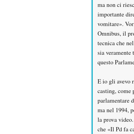
ma non ci riesc
importante dire
vomitare». Vorr
Omnibus, il pr
tecnica che nel
sia veramente 
questo Parlame
E io gli avevo 
casting, come p
parlamentare di
ma nel 1994, pe
la prova video.
che «Il Pd fa c