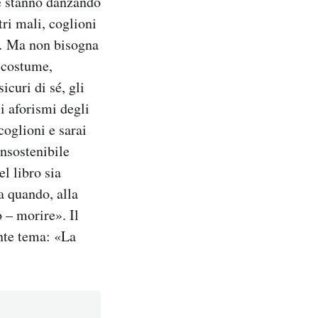
he stanno danzando
tri mali, coglioni
i… Ma non bisogna
l costume,
icuri di sé, gli
li aforismi degli
 coglioni e sarai
insostenibile
l libro sia
a quando, alla
o – morire». Il
ente tema: «La