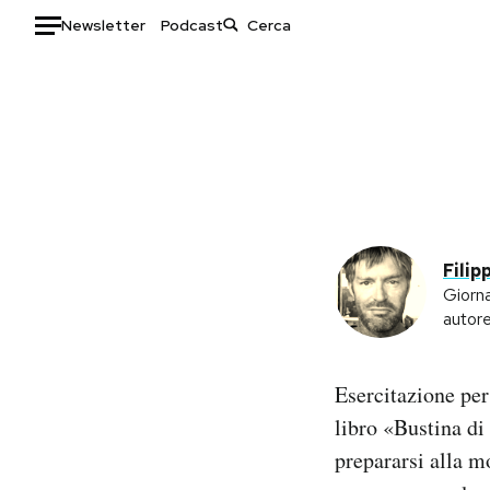
Newsletter
Podcast
Auto
HOME
Italia
Moda
Mondo
Libri
Politica
Consumismi
Filip
Tecnologia
Storie/Idee
Giorna
Internet
Ok Boomer!
autor
Scienza
Media
Cultura
Europa
Esercitazione per
Economia
Altrecose
libro «Bustina d
Sport
Mondiali calcio 2026
prepararsi alla mo