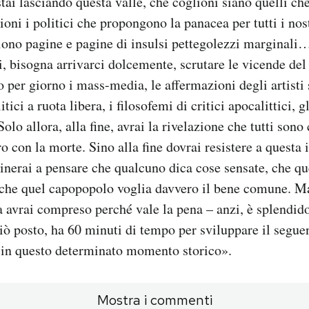
tai lasciando questa valle, che coglioni siano quelli c
ioni i politici che propongono la panacea per tutti i nos
iono pagine e pagine di insulsi pettegolezzi marginal
i, bisogna arrivarci dolcemente, scrutare le vicende de
per giorno i mass-media, le affermazioni degli artisti s
tici a ruota libera, i filosofemi di critici apocalittici, g
Solo allora, alla fine, avrai la rivelazione che tutti sono
o con la morte. Sino alla fine dovrai resistere a questa 
tinerai a pensare che qualcuno dica cose sensate, che que
, che quel capopopolo voglia davvero il bene comune. M
ra avrai compreso perché vale la pena – anzi, è splendid
ciò posto, ha 60 minuti di tempo per sviluppare il segu
 in questo determinato momento storico».
Mostra i commenti