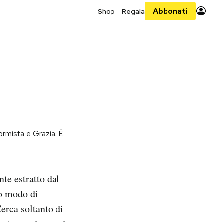
Abbonati
Shop
Regala
iformista e Grazia. È
nte estratto dal
co modo di
Cerca soltanto di