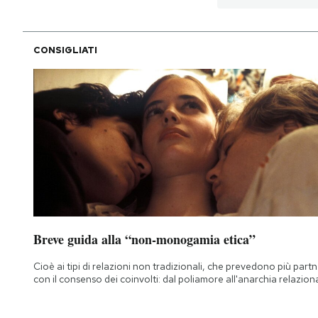
Notifiche mobile
Regala il Post
Hai bisogno di aiuto?
CONSIGLIATI
Esci
Breve guida alla “non-monogamia etica”
Cioè ai tipi di relazioni non tradizionali, che prevedono più part
con il consenso dei coinvolti: dal poliamore all'anarchia relazion