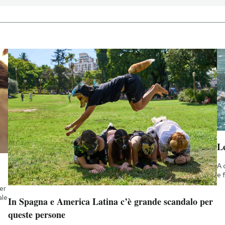
Le
A 
e 
ner
ale
In Spagna e America Latina c’è grande scandalo per
queste persone