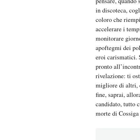
pensare, quando s
in discoteca, cogl
PODCAST
coloro che riemp
accelerare i temp
NEWSLETTER
monitorare giorno 
apoftegmi dei poli
I MIEI PREFERITI
eroi carismatici. 
pronto all’incontr
SHOP
rivelazione: ti os
migliore di altri
fine, saprai, allo
CALENDARIO
candidato, tutto 
morte di Cossiga
AREA PERSONALE
Area Personale
Newsletter