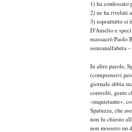
1) ha confessato 
2) ne ha rivelati 
3) soprattutto si 
D’Amelio e specif
massacrò Paolo B
semianalfabeta – 
In altre parole, S
(comprensivi perci
giornale abbia ma
coinvolti, gente 
«inquietante», co
Spatuzza, che ave
non fu chiesto al
non mossero un di