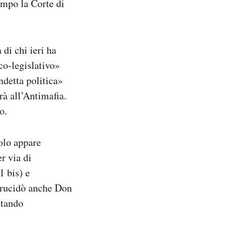
tempo la Corte di
 di chi ieri ha
co-legislativo»
ndetta politica»
rà all’Antimafia.
o.
olo appare
r via di
1 bis) e
 trucidò anche Don
ttando