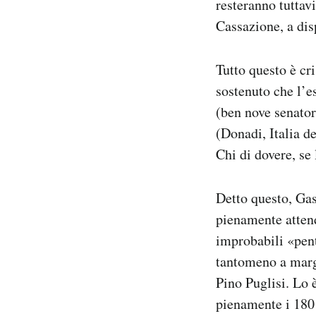
resteranno tuttavi
Notifiche mobile
Cassazione, a disp
Regala il Post
Hai bisogno di aiuto?
Esci
Tutto questo è cri
sostenuto che l’e
(ben nove senator
(Donadi, Italia d
Chi di dovere, se 
Detto questo, Gas
pienamente attend
improbabili «pent
tantomeno a margi
Pino Puglisi. Lo è
pienamente i 180 