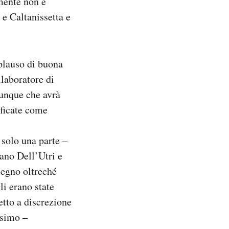
lmente non è
 e Caltanissetta e
 plauso di buona
llaboratore di
dunque che avrà
ificate come
 solo una parte –
dano Dell’Utri e
segno oltreché
li erano state
tto a discrezione
ssimo –