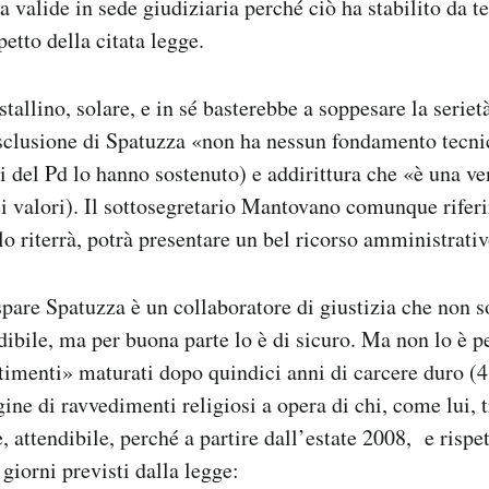
a valide in sede giudiziaria perché ciò ha stabilito da 
etto della citata legge.
stallino, solare, e in sé basterebbe a soppesare la serietà
sclusione di Spatuzza «non ha nessun fondamento tecni
i del Pd lo hanno sostenuto) e addirittura che «è una ve
ei valori). Il sottosegretario Mantovano comunque riferi
lo riterrà, potrà presentare un bel ricorso amministrativ
pare Spatuzza è un collaboratore di giustizia che non s
ibile, ma per buona parte lo è di sicuro. Ma non lo è pe
imenti» maturati dopo quindici anni di carcere duro (4
ne di ravvedimenti religiosi a opera di chi, come lui,
, attendibile, perché a partire dall’estate 2008, e rispe
giorni previsti dalla legge: