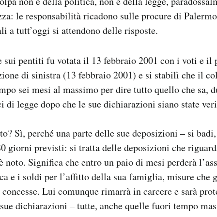
colpa non è della politica, non è della legge, paradossa
za: le responsabilità ricadono sulle procure di Palermo
li a tutt’oggi si attendono delle risposte.
sui pentiti fu votata il 13 febbraio 2001 con i voti e il
ione di sinistra (13 febbraio 2001) e si stabilì che il co
empo sei mesi al massimo per dire tutto quello che sa, 
ci di legge dopo che le sue dichiarazioni siano state ver
to? Sì, perché una parte delle sue deposizioni – si badi,
80 giorni previsti: si tratta delle deposizioni che riguar
 noto. Significa che entro un paio di mesi perderà l’as
a e i soldi per l’affitto della sua famiglia, misure che g
concesse. Lui comunque rimarrà in carcere e sarà prote
sue dichiarazioni – tutte, anche quelle fuori tempo ma