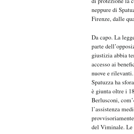
di protezione la 
neppure di Spatuz
PODCAST
Firenze, dalle qua
NEWSLETTER
Da capo. La legge 
parte dell’opposiz
I MIEI PREFERITI
giustizia abbia t
accesso ai benefi
SHOP
nuove e rilevanti.
Spatuzza ha sfora
è giunta oltre i 1
CALENDARIO
Berlusconi, com’è
l’assistenza medic
AREA PERSONALE
provvisoriamente 
Area Personale
del Viminale. Le 
Newsletter