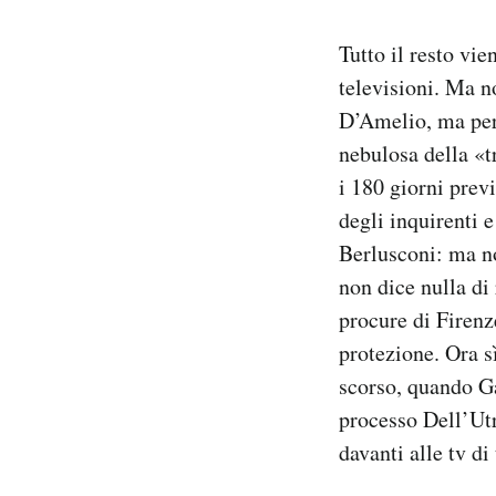
Tutto il resto vi
televisioni. Ma no
D’Amelio, ma perc
nebulosa della «t
i 180 giorni prev
degli inquirenti 
Berlusconi: ma no
non dice nulla di
procure di Firenz
protezione. Ora s
scorso, quando Ga
processo Dell’Utri
davanti alle tv di