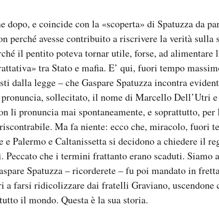
ene dopo, e coincide con la «scoperta» di Spatuzza da par
n perché avesse contribuito a riscrivere la verità sulla 
hé il pentito poteva tornar utile, forse, ad alimentare l
rattativa» tra Stato e mafia. E’ qui, fuori tempo massim
isti dalla legge – che Gaspare Spatuzza incontra eviden
e pronuncia, sollecitato, il nome di Marcello Dell’Utri e
n li pronuncia mai spontaneamente, e soprattutto, per 
 riscontrabile. Ma fa niente: ecco che, miracolo, fuori
e e Palermo e Caltanissetta si decidono a chiedere il re
ì. Peccato che i termini frattanto erano scaduti. Siamo a
spare Spatuzza – ricorderete – fu poi mandato in fretta 
 a farsi ridicolizzare dai fratelli Graviano, uscendone 
 tutto il mondo. Questa è la sua storia.