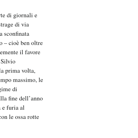
te di giornali e
strage di via
a sconfinata
o – cioè ben oltre
temente il favore
 Silvio
la prima volta,
 tempo massimo, le
gime di
lla fine dell’anno
e furia al
con le ossa rotte