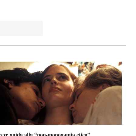
reve guida alla “non-monogamia etica”