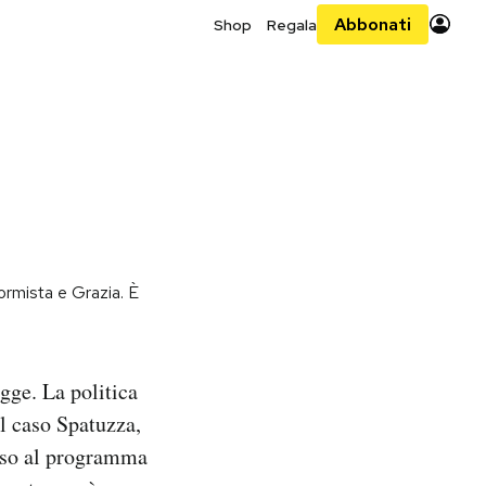
Abbonati
Shop
Regala
iformista e Grazia. È
egge. La politica
el caso Spatuzza,
esso al programma