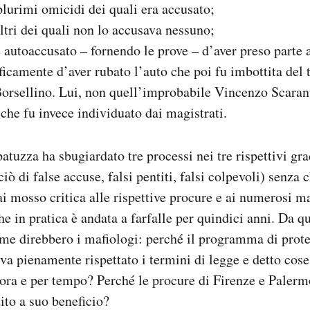
plurimi omicidi dei quali era accusato;
altri dei quali non lo accusava nessuno;
è autoaccusato – fornendo le prove – d’aver preso parte a
icamente d’aver rubato l’auto che poi fu imbottita del t
orsellino. Lui, non quell’improbabile Vincenzo Scaran
che fu invece individuato dai magistrati.
patuzza ha sbugiardato tre processi nei tre rispettivi gra
ò di false accuse, falsi pentiti, falsi colpevoli) senza 
i mosso critica alle rispettive procure e ai numerosi ma
che in pratica è andata a farfalle per quindici anni. Da 
me direbbero i mafiologi: perché il programma di prot
va pienamente rispettato i termini di legge e detto cos
lora e per tempo? Perché le procure di Firenze e Palerm
to a suo beneficio?