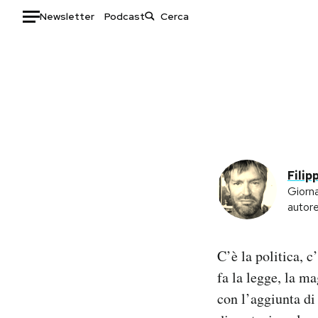
Newsletter
Podcast
Auto
HOME
Italia
Moda
Mondo
Libri
Politica
Consumismi
Filip
Tecnologia
Storie/Idee
Giorna
Internet
Ok Boomer!
autor
Scienza
Media
Cultura
Europa
C’è la politica, c
Economia
Altrecose
fa la legge, la ma
Sport
Mondiali calcio 2026
con l’aggiunta d