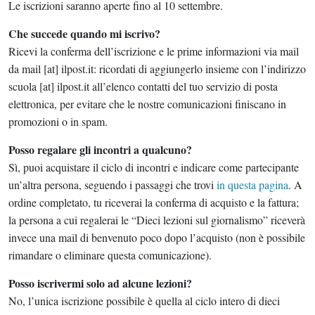
Le iscrizioni saranno aperte fino al 10 settembre.
PODCAST
Che succede quando mi iscrivo?
Ricevi la conferma dell’iscrizione e le prime informazioni via mail
da mail [at] ilpost.it: ricordati di aggiungerlo insieme con
l’indirizzo
NEWSLETTER
scuola [at] ilpost.it all’elenco contatti del tuo servizio di posta
elettronica, per evitare che le nostre comunicazioni finiscano in
promozioni o in spam.
I MIEI PREFERITI
Posso regalare gli incontri a qualcuno?
Sì, puoi acquistare il ciclo di incontri e indicare come partecipante
SHOP
un’altra persona,
seguendo i passaggi che trovi
in questa pagina
. A
ordine completato, tu riceverai la conferma di acquisto e la fattura;
la persona a cui regalerai le
“Dieci lezioni sul giornalismo”
riceverà
AREA PERSONALE
invece una mail di benvenuto poco dopo l’acquisto (non è possibile
rimandare o eliminare questa comunicazione).
Entra
Posso iscrivermi solo ad alcune lezioni?
No, l’unica iscrizione possibile è quella al ciclo intero di dieci