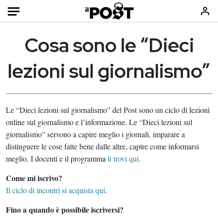
Cosa sono le “Dieci
HOME
lezioni sul giornalismo”
Home
Economia
Italia
Sport
Le “Dieci lezioni sul giornalismo” del Post sono un ciclo di lezioni
Mondo
Europa
online sul giornalismo e l’informazione. Le “Dieci lezioni sul
Politica
Media
giornalismo” servono a capire meglio i giornali, imparare a
distinguere le cose fatte bene dalle altre, capire come informarsi
Tecnologia
Moda
meglio. I docenti e il programma
li trovi qui
.
Internet
Libri
Come mi iscrivo?
Scienza
Consumismi
Il ciclo di incontri si acquista qui
.
Cultura
Storie/Idee
Fino a quando è possibile iscriversi?