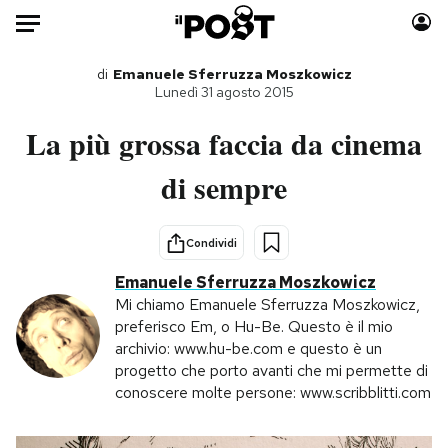
Auto
di
Emanuele Sferruzza Moszkowicz
Lunedì 31 agosto 2015
HOME
La più grossa faccia da cinema
Italia
Moda
di sempre
Mondo
Libri
Politica
Consumismi
Condividi
Tecnologia
Storie/Idee
Emanuele Sferruzza Moszkowicz
Internet
Ok Boomer!
Mi chiamo Emanuele Sferruzza Moszkowicz,
Scienza
Media
preferisco Em, o Hu-Be. Questo è il mio
Cultura
Europa
archivio: www.hu-be.com e questo è un
progetto che porto avanti che mi permette di
Economia
Altrecose
conoscere molte persone: www.scribblitti.com
Sport
Mondiali calcio 2026