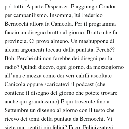
Notifiche mobile
po’ tutti. A parte Dispenser. E aggiungo Condor
Regala il Post
per campanilismo. Insomma, lui Federico
Hai bisogno di aiuto?
Bernocchi allora fa Canicola. Per il programma
Esci
faccio un disegno brutto al giorno. Brutto che fa
provincia. Ci provo almeno. Un mashuppone di
alcuni argomenti toccati dalla puntata. Perché?
Boh. Perché chi non farebbe dei disegni per la
radio? Quindi dicevo, ogni giorno, da mezzogiorno
all’una e mezza come dei veri califfi ascoltate
Canicola oppure scaricatevi il podcast (che
contiene il disegno del giorno che potete trovare
anche qui grandissimo) E qui troverete fino a
Settembre un disegno al giorno con il testo che
ricevo dei temi della puntata da Bernocchi. Vi
siete mai sentiti più felici? Ecco. Felicizzatevi.