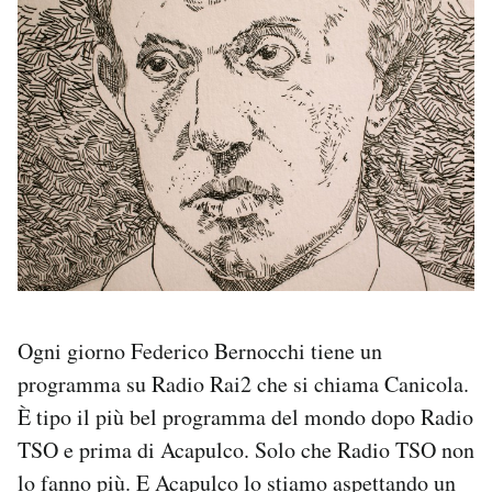
PODCAST
NEWSLETTER
I MIEI PREFERITI
SHOP
CALENDARIO
Ogni giorno Federico Bernocchi tiene un
programma su Radio Rai2 che si chiama Canicola.
AREA PERSONALE
È tipo il più bel programma del mondo dopo Radio
TSO e prima di Acapulco. Solo che Radio TSO non
Area Personale
lo fanno più. E Acapulco lo stiamo aspettando un
Newsletter