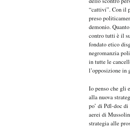
dello scontro per
“cattivi”. Con il 
PODCAST
preso politicamen
demonio. Quanto p
NEWSLETTER
contro tutti è il
fondato etico disg
I MIEI PREFERITI
negromanzia poli
in tutte le cancel
SHOP
l’opposizione in 
Io penso che gli e
CALENDARIO
alla nuova strate
po’ di Pdl-doc di
AREA PERSONALE
aerei di Mussolin
Area Personale
strategia alle pr
Newsletter