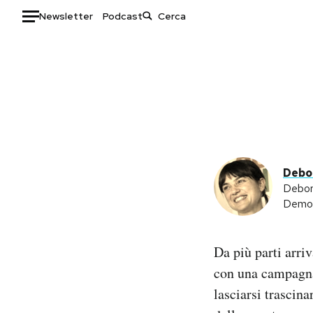
Newsletter
Podcast
Auto
HOME
Italia
Moda
Mondo
Libri
Politica
Consumismi
Debor
Tecnologia
Storie/Idee
Debora
Internet
Ok Boomer!
Democr
Scienza
Media
Cultura
Europa
Da più parti arriv
Economia
Altrecose
con una campagna 
Sport
Mondiali calcio 2026
lasciarsi trascina