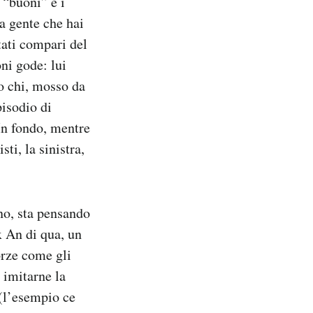
 “buoni” e i
 a gente che hai
tati compari del
ni gode: lui
o chi, mosso da
pisodio di
In fondo, mentre
ti, la sinistra,
ino, sta pensando
x An di qua, un
orze come gli
 imitarne la
 (l’esempio ce