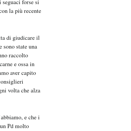
i seguaci forse si
con la più recente
ta di giudicare il
ie sono state una
anno raccolto
carne e ossa in
emmo aver capito
onsiglieri
gni volta che alza
’abbiamo, e che i
e un Pd molto