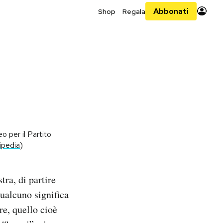
Abbonati
Shop
Regala
 per il Partito
ipedia
)
tra, di partire
ualcuno significa
re, quello cioè