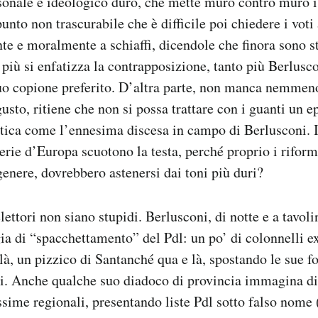
sonale e ideologico duro, che mette muro contro muro i
punto non trascurabile che è difficile poi chiedere i voti
te e moralmente a schiaffi, dicendole che finora sono s
iù si enfatizza la contrapposizione, tanto più Berlusco
 suo copione preferito. D’altra parte, non manca nemmen
usto, ritiene che non si possa trattare con i guanti un e
tica come l’ennesima discesa in campo di Berlusconi. 
lerie d’Europa scuotono la testa, perché proprio i riformis
genere, dovrebbero astenersi dai toni più duri?
lettori non siano stupidi. Berlusconi, di notte e a tavol
gia di “spacchettamento” del Pdl: un po’ di colonnelli e
 là, un pizzico di Santanché qua e là, spostando le sue f
i. Anche qualche suo diadoco di provincia immagina di
ossime regionali, presentando liste Pdl sotto falso nome