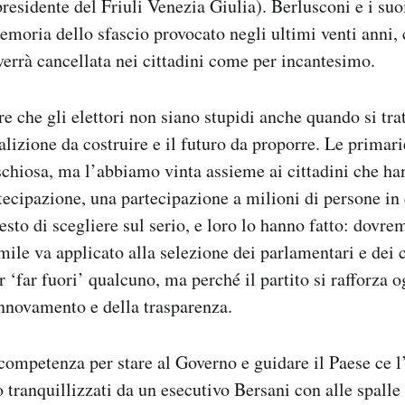
 presidente del Friuli Venezia Giulia). Berlusconi e i suo
emoria dello sfascio provocato negli ultimi venti anni, 
verrà cancellata nei cittadini come per incantesimo.
e che gli elettori non siano stupidi anche quando si trat
alizione da costruire e il futuro da proporre. Le primar
rischiosa, ma l’abbiamo vinta assieme ai cittadini che h
rtecipazione, una partecipazione a milioni di persone in 
esto di scegliere sul serio, e loro lo hanno fatto: dovr
ile va applicato alla selezione dei parlamentari e dei c
 ‘far fuori’ qualcuno, ma perché il partito si rafforza o
innovamento e della trasparenza.
ompetenza per stare al Governo e guidare il Paese ce l
 tranquillizzati da un esecutivo Bersani con alle spall