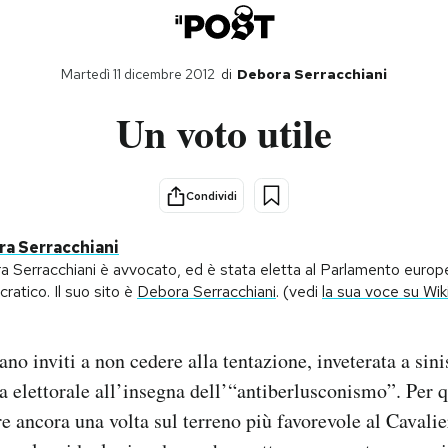
Martedì 11 dicembre 2012
di
Debora Serracchiani
Un voto utile
Condividi
a Serracchiani
 Serracchiani è avvocato, ed è stata eletta al Parlamento europeo
atico. Il suo sito è
Debora Serracchiani
. (vedi
la sua voce su Wik
ano inviti a non cedere alla tentazione, inveterata a sinis
elettorale all’insegna dell’“antiberlusconismo”. Per q
re ancora una volta sul terreno più favorevole al Cavalie