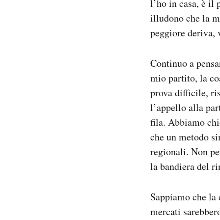
l’ho in casa, è il
Notifiche mobile
illudono che la m
Regala il Post
peggiore deriva, 
Hai bisogno di aiuto?
Esci
Continuo a pensar
mio partito, la co
prova difficile, 
l’appello alla pa
fila. Abbiamo chi
che un metodo sim
regionali. Non per
la bandiera del r
Sappiamo che la c
mercati sarebbero