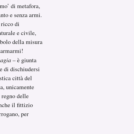
 mo’ di metafora,
anto e senza armi.
 ricco di
turale e civile,
mbolo della misura
i armarmi!
magia
– è giunta
 e di dischiudersi
tica città del
ena, unicamente
l regno delle
che il fittizio
urrogano, per