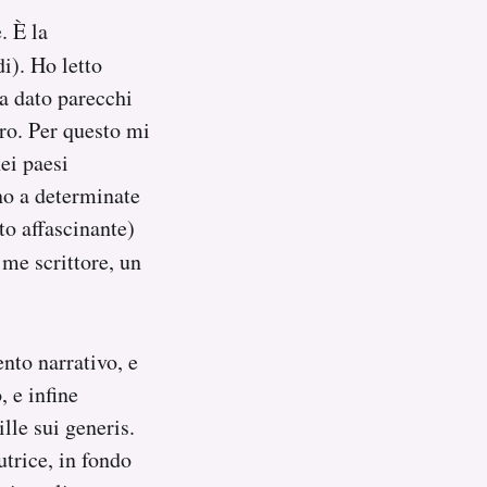
. È la
i). Ho letto
ha dato parecchi
ro. Per questo mi
ei paesi
rno a determinate
to affascinante)
 me scrittore, un
nto narrativo, e
 e infine
lle sui generis.
utrice, in fondo