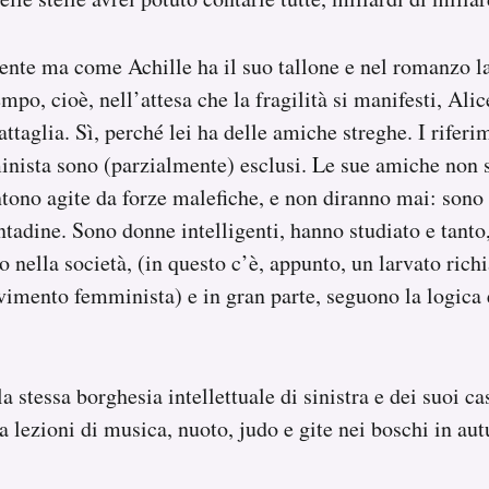
tente ma come Achille ha il suo tallone e nel romanzo la 
empo, cioè, nell’attesa che la fragilità si manifesti, Ali
taglia. Sì, perché lei ha delle amiche streghe. I riferim
ista sono (parzialmente) esclusi. Le sue amiche non 
ntono agite da forze malefiche, e non diranno mai: sono
ntadine. Sono donne intelligenti, hanno studiato e tanto
o nella società, (in questo c’è, appunto, un larvato rich
imento femminista) e in gran parte, seguono la logica 
a stessa borghesia intellettuale di sinistra e dei suoi c
 a lezioni di musica, nuoto, judo e gite nei boschi in au