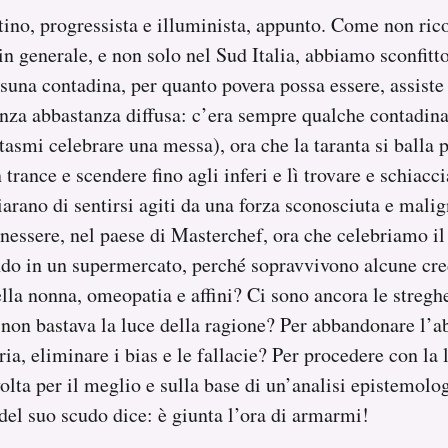
ino, progressista e illuminista, appunto. Come non ric
 in generale, e non solo nel Sud Italia, abbiamo sconfit
ssuna contadina, per quanto povera possa essere, assiste
nza abbastanza diffusa: c’era sempre qualche contadina
ntasmi celebrare una messa), ora che la taranta si balla 
 trance e scendere fino agli inferi e lì trovare e schiacci
iarano di sentirsi agiti da una forza sconosciuta e mal
benessere, nel paese di Masterchef, ora che celebriamo i
ndo in un supermercato, perché sopravvivono alcune cre
lla nonna, omeopatia e affini? Ci sono ancora le streghe
non bastava la luce della ragione? Per abbandonare l’a
ria, eliminare i bias e le fallacie? Per procedere con la 
volta per il meglio e sulla base di un’analisi epistemolo
 del suo scudo dice: è giunta l’ora di armarmi!