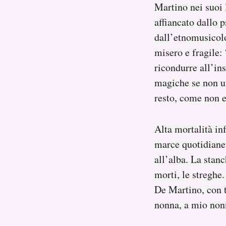
Martino nei suoi 
affiancato dallo 
PODCAST
dall’etnomusicolo
misero e fragile:
NEWSLETTER
ricondurre all’ins
magiche se non un
I MIEI PREFERITI
resto, come non e
SHOP
Alta mortalità inf
marce quotidiane 
CALENDARIO
all’alba. La stanc
morti, le streghe
AREA PERSONALE
De Martino, con t
nonna, a mio nonn
Area Personale
Newsletter