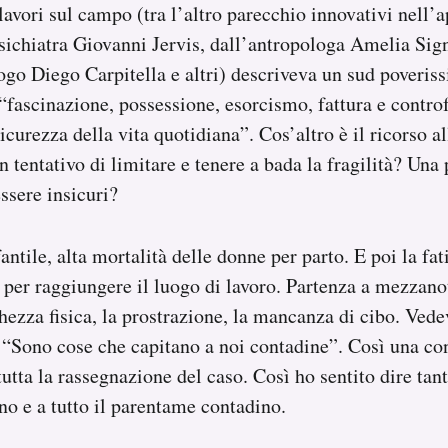
lavori sul campo (tra l’altro parecchio innovativi nell’a
psichiatra Giovanni Jervis, dall’antropologa Amelia Sign
go Diego Carpitella e altri) descriveva un sud poveris
 “fascinazione, possessione, esorcismo, fattura e contro
icurezza della vita quotidiana”. Cos’altro è il ricorso al
 tentativo di limitare e tenere a bada la fragilità? Una
ssere insicuri?
antile, alta mortalità delle donne per parto. E poi la fa
per raggiungere il luogo di lavoro. Partenza a mezzanot
hezza fisica, la prostrazione, la mancanza di cibo. Vedev
. “Sono cose che capitano a noi contadine”. Così una co
utta la rassegnazione del caso. Così ho sentito dire tan
o e a tutto il parentame contadino.