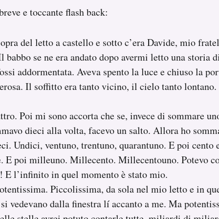
reve e toccante flash back:
opra del letto a castello e sotto c’era Davide, mio frate
l babbo se ne era andato dopo avermi letto una storia d
ossi addormentata. Aveva spento la luce e chiuso la port
ierosa. Il soffitto era tanto vicino, il cielo tanto lontan
attro. Poi mi sono accorta che se, invece di sommare uno
mavo dieci alla volta, facevo un salto. Allora ho somma
ieci. Undici, ventuno, trentuno, quarantuno. E poi cento 
le. E poi milleuno. Millecento. Millecentouno. Potevo co
 E l’infinito in quel momento è stato mio.
otentissima. Piccolissima, da sola nel mio letto e in que
e si vedevano dalla finestra lí accanto a me. Ma potenti
le stelle avrei potuto contarle tutte, miliardi di miliar