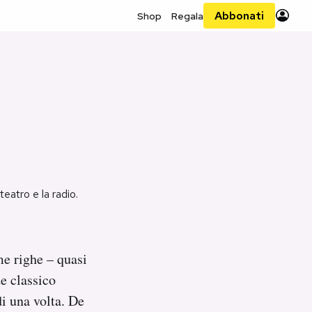
Abbonati
Shop
Regala
teatro e la radio.
me righe – quasi
de classico
di una volta. De