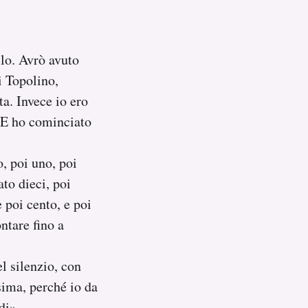
llo. Avrò avuto
i Topolino,
a. Invece io ero
o. E ho cominciato
, poi uno, poi
to dieci, poi
e poi cento, e poi
ntare fino a
l silenzio, con
ssima, perché io da
di».