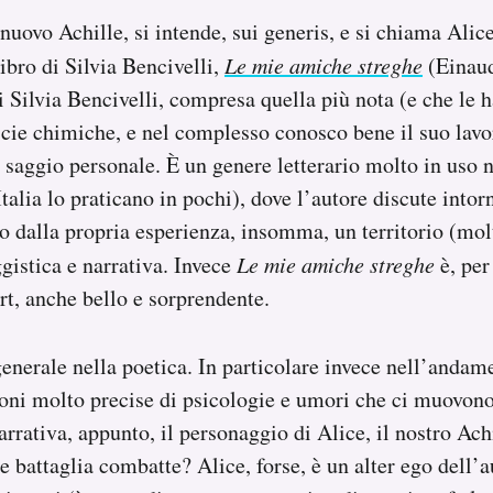
 nuovo Achille, si intende, sui generis, e si chiama Alice
ibro di Silvia Bencivelli,
Le mie amiche streghe
(Einaud
i Silvia Bencivelli, compresa quella più nota (e che le 
scie chimiche, e nel complesso conosco bene il suo lavo
n saggio personale. È un genere letterario molto in uso n
Italia lo praticano in pochi), dove l’autore discute into
o dalla propria esperienza, insomma, un territorio (mol
ggistica e narrativa. Invece
Le mie amiche streghe
è, per
t, anche bello e sorprendente.
generale nella poetica. In particolare invece nell’andame
ioni molto precise di psicologie e umori che ci muovono,
rrativa, appunto, il personaggio di Alice, il nostro Achi
e battaglia combatte? Alice, forse, è un alter ego dell’a