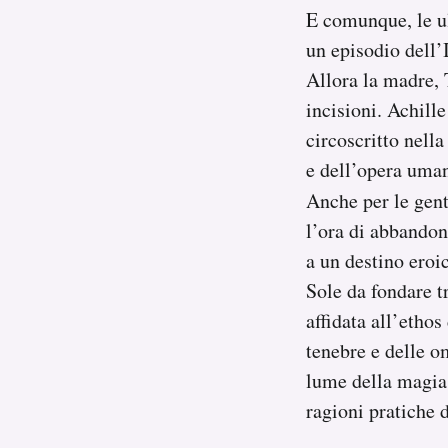
E comunque, le ul
Notifiche mobile
Regala il Post
un episodio dell’I
Hai bisogno di aiuto?
Allora la madre, 
Esci
incisioni. Achill
circoscritto nell
e dell’opera uman
Anche per le gent
l’ora di abbandona
a un destino eroi
Sole da fondare t
affidata all’etho
tenebre e delle om
lume della magia,
ragioni pratiche d