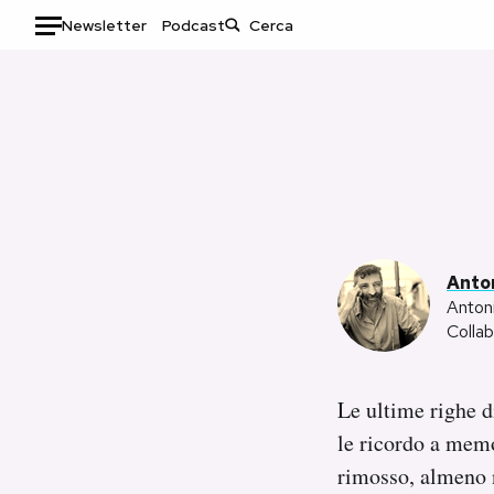
Newsletter
Podcast
Auto
HOME
Italia
Moda
Mondo
Libri
Politica
Consumismi
Tecnologia
Storie/Idee
Anto
Antoni
Internet
Ok Boomer!
Collab
Scienza
Media
Cultura
Europa
Le ultime righe 
Economia
Altrecose
le ricordo a memor
Sport
Mondiali calcio 2026
rimosso, almeno n