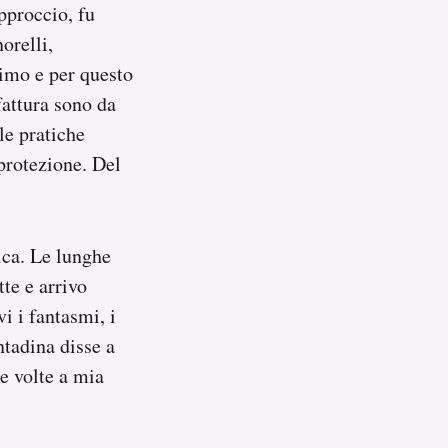
pproccio, fu
orelli,
simo e per questo
fattura sono da
le pratiche
 protezione. Del
tica. Le lunghe
te e arrivo
i i fantasmi, i
ntadina disse a
te volte a mia