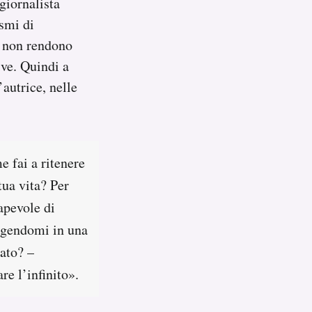
giornalista
ismi di
e non rendono
ive. Quindi a
’autrice, nelle
e fai a ritenere
tua vita? Per
apevole di
olgendomi in una
tato? –
re l’infinito».