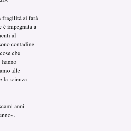
fragilità si farà
ce è impegnata a
enti al
sono contadine
 cose che
, hanno
iamo alle
e la scienza
ascami anni
tunno».