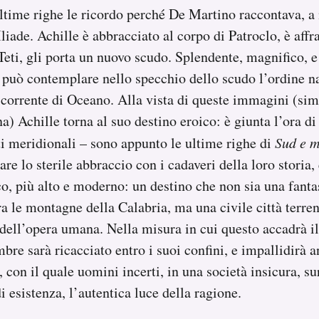
time righe le ricordo perché De Martino raccontava, a
liade. Achille è abbracciato al corpo di Patroclo, è affr
Teti, gli porta un nuovo scudo. Splendente, magnifico, e
e può contemplare nello specchio dello scudo l’ordine na
a corrente di Oceano. Alla vista di queste immagini (si
a) Achille torna al suo destino eroico: è giunta l’ora d
i meridionali – sono appunto le ultime righe di
Sud e 
re lo sterile abbraccio con i cadaveri della loro storia,
co, più alto e moderno: un destino che non sia una fantas
ra le montagne della Calabria, ma una civile città terr
s dell’opera umana. Nella misura in cui questo accadrà i
bre sarà ricacciato entro i suoi confini, e impallidirà an
 con il quale uomini incerti, in una società insicura, s
i esistenza, l’autentica luce della ragione.