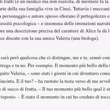
i tratti (è un medico ma non esercita, di mestiere fa la 
arte della sua famiglia vive in Cina). Tuttavia i meccan
ra personaggio e autore spesso sfiorano il pettegolezzo 
essità psicologica – e insomma delle invenzioni narrat
ore una descrizione precisa del carattere di Alice la dà l
ce discute con la sua amica Valeria (una biologa).
sarà però qualcosa che ci distingue, me e te, sennò com
strega e tu no. Per esempio. Il momento più bello della 
uito Valeria, – sono stati i giorni in cui diventavo cons
incinta. E il tuo? – ha ruotato la testa verso di me avv
 di succo di frutta. – Il tuo momento più bello qual è s
sposto. – È stato il momento in cui ho creduto di tocca