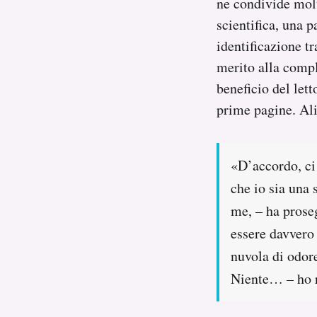
ne condivide molt
scientifica, una p
identificazione t
merito alla compl
beneficio del lett
prime pagine. Ali
«D’accordo, ci 
che io sia una 
me, – ha proseg
essere davvero 
nuvola di odore
Niente… – ho ri