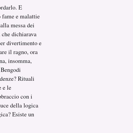
ordarlo. E
to fame e malattie
 alla messa dei
 che dichiarava
per divertimento e
are il ragno, ora
igna, insomma,
l Bengodi
denze? Rituali
 e le
bbraccio con i
luce della logica
gica? Esiste un