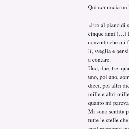
Qui comincia un b
«Ero al piano di s
cinque anni (…) I
convinto che mi f
lí, sveglia e pens
a contare.
Uno, due, tre, qu
uno, poi uno, som
dieci, poi altri d
mille e altri mil
quanto mi pareva!
Mi sono sentita p
tutte le stelle ch
quel momento quel