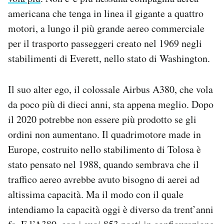
americana che tenga in linea il gigante a quattro
PODCAST
motori, a lungo il più grande aereo commerciale
per il trasporto passeggeri creato nel 1969 negli
NEWSLETTER
stabilimenti di Everett, nello stato di Washington.
I MIEI PREFERITI
Il suo alter ego, il colossale Airbus A380, che vola
da poco più di dieci anni, sta appena meglio. Dopo
il 2020 potrebbe non essere più prodotto se gli
SHOP
ordini non aumentano. Il quadrimotore made in
Europe, costruito nello stabilimento di Tolosa è
CALENDARIO
stato pensato nel 1988, quando sembrava che il
traffico aereo avrebbe avuto bisogno di aerei ad
AREA PERSONALE
altissima capacità. Ma il modo con il quale
Area Personale
intendiamo la capacità oggi è diverso da trent’anni
Newsletter