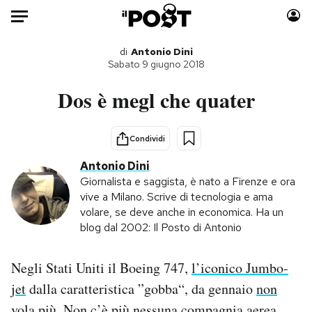
Auto
di
Antonio Dini
Sabato 9 giugno 2018
HOME
Dos è megl che quater
Italia
Moda
Mondo
Libri
Condividi
Politica
Consumismi
Antonio Dini
Tecnologia
Storie/Idee
Giornalista e saggista, è nato a Firenze e ora
vive a Milano. Scrive di tecnologia e ama
Internet
Ok Boomer!
volare, se deve anche in economica. Ha un
Scienza
Media
blog dal 2002: Il Posto di Antonio
Cultura
Europa
Economia
Altrecose
Negli Stati Uniti il Boeing 747,
l’iconico Jumbo-
Sport
Mondiali calcio 2026
jet
dalla caratteristica ”gobba“, da gennaio
non
vola più
. Non c’è più nessuna compagnia aerea