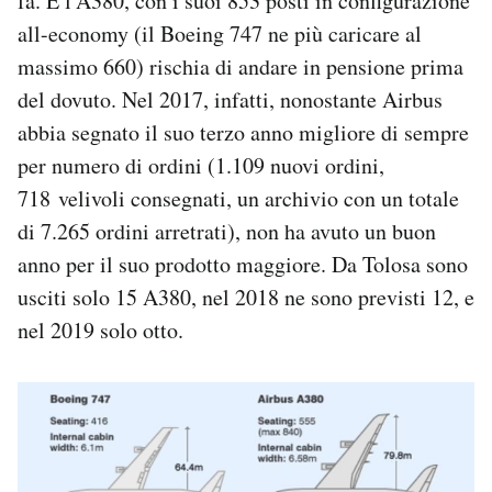
fa. E l’A380, con i suoi 853 posti in configurazione
Notifiche mobile
all-economy (il Boeing 747 ne più caricare al
Regala il Post
massimo 660) rischia di andare in pensione prima
Hai bisogno di aiuto?
del dovuto. Nel 2017, infatti, nonostante Airbus
Esci
abbia segnato il suo terzo anno migliore di sempre
per numero di ordini (1.109 nuovi ordini,
718 velivoli consegnati, un archivio con un totale
di 7.265 ordini arretrati), non ha avuto un buon
anno per il suo prodotto maggiore. Da Tolosa sono
usciti solo 15 A380, nel 2018 ne sono previsti 12, e
nel 2019 solo otto.