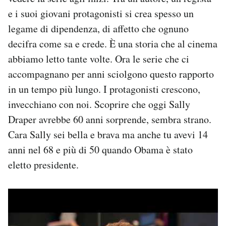
Notifiche mobile
e i suoi giovani protagonisti si crea spesso un
Regala il Post
legame di dipendenza, di affetto che ognuno
Hai bisogno di aiuto?
decifra come sa e crede. È una storia che al cinema
Esci
abbiamo letto tante volte. Ora le serie che ci
accompagnano per anni sciolgono questo rapporto
in un tempo più lungo. I protagonisti crescono,
invecchiano con noi. Scoprire che oggi Sally
Draper avrebbe 60 anni sorprende, sembra strano.
Cara Sally sei bella e brava ma anche tu avevi 14
anni nel 68 e più di 50 quando Obama è stato
eletto presidente.