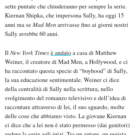
sette puntate che chiuderanno per sempre la serie.
PODCAST
Kiernan Shipka, che impersona Sally, ha oggi 15
anni ma se
Mad Men
arrivasse fino ai giorni nostri
NEWSLETTER
Sally avrebbe 60 anni.
Il
New York Times
è andato
a casa di Matthew
I MIEI PREFERITI
Weiner, il creatore di Mad Men, a Hollywood, e ci
ha raccontato questa specie di “boyhood” di Sally,
SHOP
la sua educazione sentimentale. Weiner ci dice
della centralità di Sally nella scrittura, nello
CALENDARIO
svolgimento del romanzo televisivo e dell’idea di
raccontare attraverso di lei, il suo sguardo, molte
AREA PERSONALE
delle cose che abbiamo visto. La giovane Kiernan
ci dice che a lei non è stato permesso (dai genitori)
Area Personale
Newsletter
vedere la serie agli inizi. Tra un autore, un regista