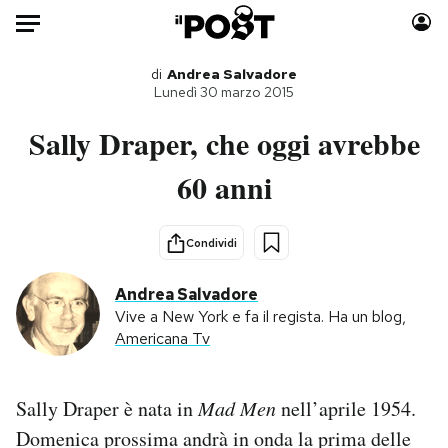
Auto
di
Andrea Salvadore
Lunedì 30 marzo 2015
HOME
Sally Draper, che oggi avrebbe
Italia
Moda
60 anni
Mondo
Libri
Politica
Consumismi
Condividi
Tecnologia
Storie/Idee
Internet
Ok Boomer!
Andrea Salvadore
Scienza
Media
Vive a New York e fa il regista. Ha un blog,
Americana Tv
Cultura
Europa
Economia
Altrecose
Sport
Mondiali calcio 2026
Sally Draper è nata in
Mad Men
nell’aprile 1954.
Domenica prossima andrà in onda la prima delle