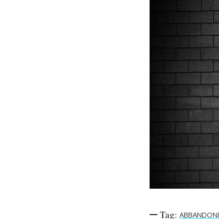
PODCAST
NEWSLETTER
I MIEI PREFERITI
SHOP
CALENDARIO
AREA PERSONALE
Area Personale
Tag:
Newsletter
ABBANDONI