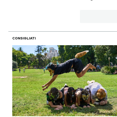
Notifiche mobile
Regala il Post
Hai bisogno di aiuto?
Esci
CONSIGLIATI