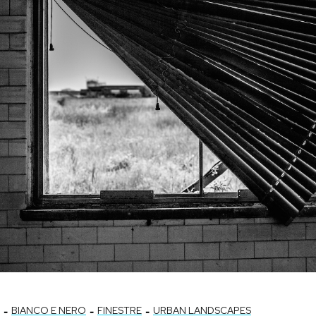
-
-
-
BIANCO E NERO
FINESTRE
URBAN LANDSCAPES