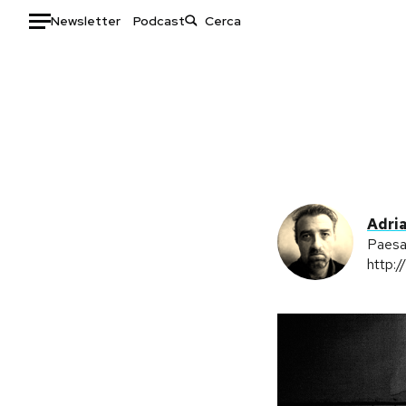
Newsletter
Podcast
Auto
HOME
Italia
Moda
Mondo
Libri
Politica
Consumismi
Adri
Tecnologia
Storie/Idee
Paesa
Internet
Ok Boomer!
http:
Scienza
Media
Cultura
Europa
Economia
Altrecose
Sport
Mondiali calcio 2026