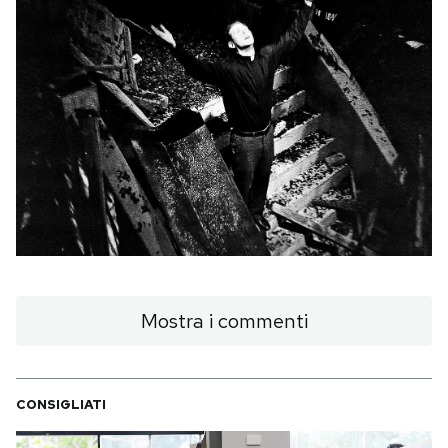
PODCAST
NEWSLETTER
I MIEI PREFERITI
SHOP
CALENDARIO
Mostra i commenti
AREA PERSONALE
CONSIGLIATI
Area Personale
Newsletter