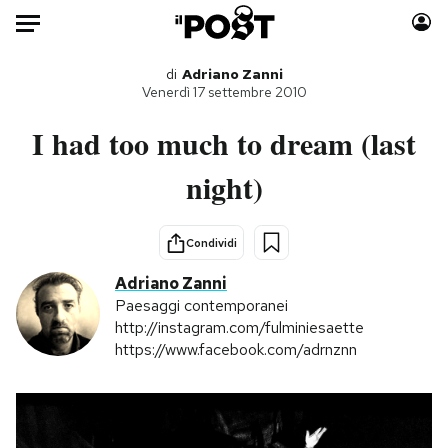
Auto
di
Adriano Zanni
Venerdì 17 settembre 2010
HOME
I had too much to dream (last
Italia
Moda
night)
Mondo
Libri
Politica
Consumismi
Condividi
Tecnologia
Storie/Idee
Adriano Zanni
Internet
Ok Boomer!
Paesaggi contemporanei
Scienza
Media
http://instagram.com/fulminiesaette
Cultura
Europa
https://www.facebook.com/adrnznn
Economia
Altrecose
Sport
Mondiali calcio 2026