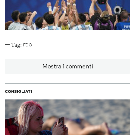
PODCAST
NEWSLETTER
Tag:
FDO
I MIEI PREFERITI
Mostra i commenti
SHOP
CALENDARIO
CONSIGLIATI
AREA PERSONALE
Area Personale
Newsletter