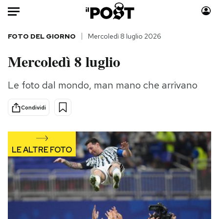
Auto
FOTO DEL GIORNO
Mercoledì 8 luglio 2026
Mercoledì 8 luglio
HOME
Italia
Moda
Le foto dal mondo, man mano che arrivano
Mondo
Libri
Condividi
Politica
Consumismi
Tecnologia
Storie/Idee
Internet
Ok Boomer!
Scienza
Media
Cultura
Europa
Economia
Altrecose
Sport
Mondiali calcio 2026