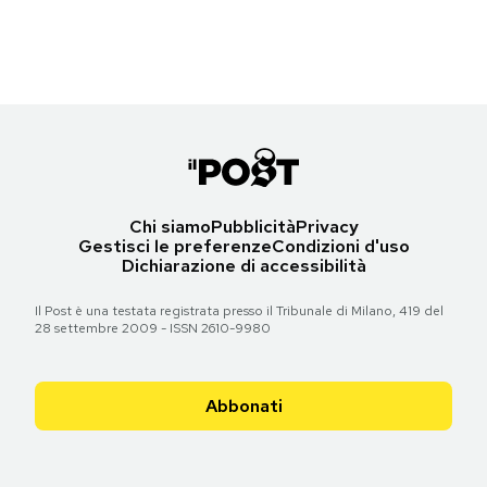
Notifiche mobile
Torna all'articolo
Torna all'articolo
Regala il Post
Torna all'articolo
Hai bisogno di aiuto?
Esci
Chi siamo
Pubblicità
Privacy
Gestisci le preferenze
Condizioni d'uso
Dichiarazione di accessibilità
Il Post è una testata registrata presso il Tribunale di Milano, 419 del
28 settembre 2009 - ISSN 2610-9980
Abbonati