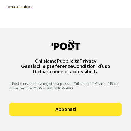
Notifiche mobile
Torna all'articolo
Torna all'articolo
Regala il Post
Torna all'articolo
Hai bisogno di aiuto?
Esci
Chi siamo
Pubblicità
Privacy
Gestisci le preferenze
Condizioni d'uso
Dichiarazione di accessibilità
Il Post è una testata registrata presso il Tribunale di Milano, 419 del
28 settembre 2009 - ISSN 2610-9980
Abbonati