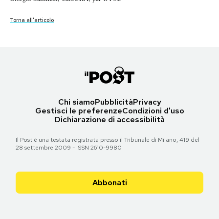
Notifiche mobile
Torna all'articolo
Torna all'articolo
Regala il Post
Torna all'articolo
Hai bisogno di aiuto?
Esci
Chi siamo
Pubblicità
Privacy
Gestisci le preferenze
Condizioni d'uso
Dichiarazione di accessibilità
Il Post è una testata registrata presso il Tribunale di Milano, 419 del
28 settembre 2009 - ISSN 2610-9980
Abbonati