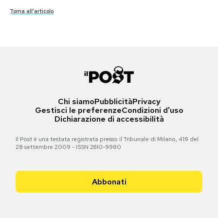
Notifiche mobile
Torna all'articolo
Torna all'articolo
Regala il Post
Torna all'articolo
Hai bisogno di aiuto?
Esci
Chi siamo
Pubblicità
Privacy
Gestisci le preferenze
Condizioni d'uso
Dichiarazione di accessibilità
Il Post è una testata registrata presso il Tribunale di Milano, 419 del
28 settembre 2009 - ISSN 2610-9980
Abbonati