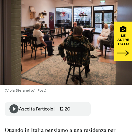
PODCAST
NEWSLETTER
LE
ALTRE
FOTO
I MIEI PREFERITI
SHOP
CALENDARIO
(Viola Stefanello/il Post)
AREA PERSONALE
Ascolta l'articolo
12:20
Area Personale
Quando in Italia pensiamo a una residenza per
Newsletter