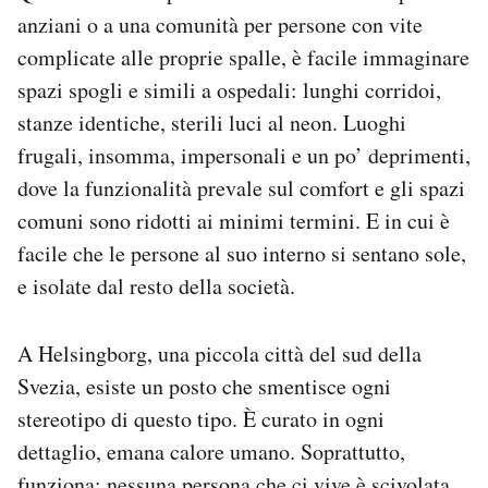
Notifiche mobile
anziani o a una comunità per persone con vite
Regala il Post
complicate alle proprie spalle, è facile immaginare
Hai bisogno di aiuto?
spazi spogli e simili a ospedali: lunghi corridoi,
Esci
stanze identiche, sterili luci al neon. Luoghi
frugali, insomma, impersonali e un po’ deprimenti,
dove la funzionalità prevale sul comfort e gli spazi
comuni sono ridotti ai minimi termini. E in cui è
facile che le persone al suo interno si sentano sole,
e isolate dal resto della società.
A Helsingborg, una piccola città del sud della
Svezia, esiste un posto che smentisce ogni
stereotipo di questo tipo. È curato in ogni
dettaglio, emana calore umano. Soprattutto,
funziona: nessuna persona che ci vive è scivolata