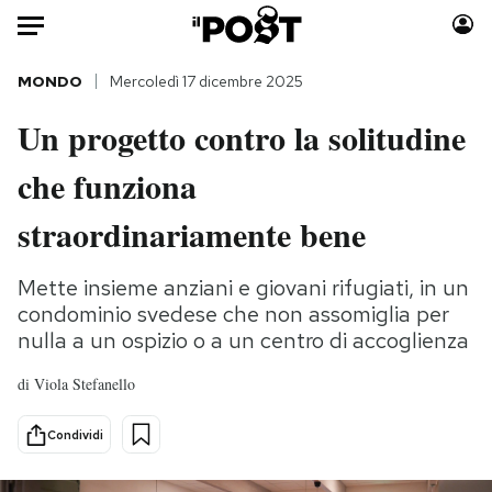
Auto
MONDO
Mercoledì 17 dicembre 2025
Un progetto contro la solitudine
HOME
che funziona
Italia
Moda
Mondo
Libri
straordinariamente bene
Politica
Consumismi
Tecnologia
Storie/Idee
Mette insieme anziani e giovani rifugiati, in un
condominio svedese che non assomiglia per
Internet
Ok Boomer!
nulla a un ospizio o a un centro di accoglienza
Scienza
Media
Cultura
Europa
di
Viola Stefanello
Economia
Altrecose
Condividi
Sport
Mondiali calcio 2026