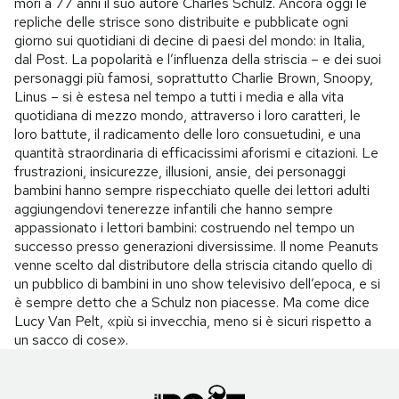
morì a 77 anni il suo autore Charles Schulz. Ancora oggi le
repliche delle strisce sono distribuite e pubblicate ogni
giorno sui quotidiani di decine di paesi del mondo: in Italia,
dal Post. La popolarità e l’influenza della striscia – e dei suoi
personaggi più famosi, soprattutto Charlie Brown, Snoopy,
Linus – si è estesa nel tempo a tutti i media e alla vita
quotidiana di mezzo mondo, attraverso i loro caratteri, le
loro battute, il radicamento delle loro consuetudini, e una
quantità straordinaria di efficacissimi aforismi e citazioni. Le
frustrazioni, insicurezze, illusioni, ansie, dei personaggi
bambini hanno sempre rispecchiato quelle dei lettori adulti
aggiungendovi tenerezze infantili che hanno sempre
appassionato i lettori bambini: costruendo nel tempo un
successo presso generazioni diversissime. Il nome Peanuts
venne scelto dal distributore della striscia citando quello di
un pubblico di bambini in uno show televisivo dell’epoca, e si
è sempre detto che a Schulz non piacesse. Ma come dice
Lucy Van Pelt, «più si invecchia, meno si è sicuri rispetto a
un sacco di cose».