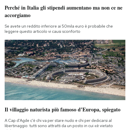
Notifiche mobile
Perché in Italia gli stipendi aumentano ma non ce ne
Regala il Post
accorgiamo
Hai bisogno di aiuto?
Se avete un reddito inferiore ai 50mila euro è probabile che
Esci
leggere questo articolo vi causi sconforto
Il villaggio naturista più famoso d’Europa, spiegato
A Cap d'Agde c'è chi va per stare nudo e chi per dedicarsi al
libertinaggio: tutti sono attratti da un posto in cui «è vietato