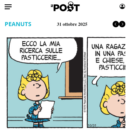
Auto
PEANUTS
31 ottobre 2025
HOME
Italia
Moda
Mondo
Libri
Politica
Consumismi
Tecnologia
Storie/Idee
Internet
Ok Boomer!
Scienza
Media
Cultura
Europa
Economia
Altrecose
Sport
Mondiali calcio 2026