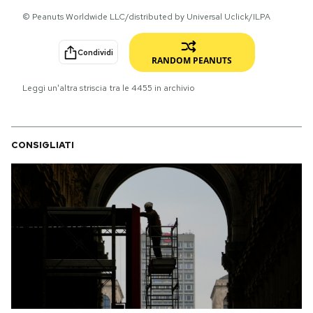
© Peanuts Worldwide LLC/distributed by Universal Uclick/ILPA
PODCAST
Condividi
RANDOM PEANUTS
NEWSLETTER
Leggi un'altra striscia tra le
4455
in archivio
I MIEI PREFERITI
CONSIGLIATI
SHOP
CALENDARIO
AREA PERSONALE
Area Personale
Newsletter