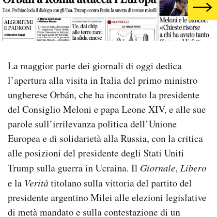
PODCAST
NEWSLETTER
La maggior parte dei giornali di oggi dedica
l’apertura alla visita in Italia del primo ministro
I MIEI PREFERITI
ungherese Orbán, che ha incontrato la presidente
del Consiglio Meloni e papa Leone XIV, e alle sue
SHOP
parole sull’irrilevanza politica dell’Unione
Europea e di solidarietà alla Russia, con la critica
CALENDARIO
alle posizioni del presidente degli Stati Uniti
Trump sulla guerra in Ucraina. Il
Giornale
,
Libero
AREA PERSONALE
e la
Verità
titolano sulla vittoria del partito del
presidente argentino Milei alle elezioni legislative
Area Personale
di metà mandato e sulla contestazione di un
Newsletter