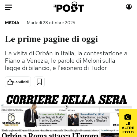
Auto
MEDIA
Martedì 28 ottobre 2025
Le prime pagine di oggi
HOME
Italia
Moda
La visita di Orbán in Italia, la contestazione a
Fiano a Venezia, le parole di Meloni sulla
Mondo
Libri
legge di bilancio, e l'esonero di Tudor
Politica
Consumismi
Tecnologia
Storie/Idee
Condividi
Internet
Ok Boomer!
Scienza
Media
Cultura
Europa
Economia
Altrecose
Sport
Mondiali calcio 2026
LE
ALTRE
FOTO