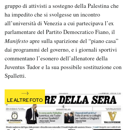
gruppo di attivisti a sostegno della Palestina che
Notifiche mobile
Regala il Post
ha impedito che si svolgesse un incontro
Hai bisogno di aiuto?
all’università di Venezia a cui partecipava l’ex
Esci
parlamentare del Partito Democratico Fiano, il
Manifesto
apre sulla sparizione del “piano casa”
dai programmi del governo, e i giornali sportivi
commentano l’esonero dell’allenatore della
Juventus Tudor e la sua possibile sostituzione con
Spalletti.