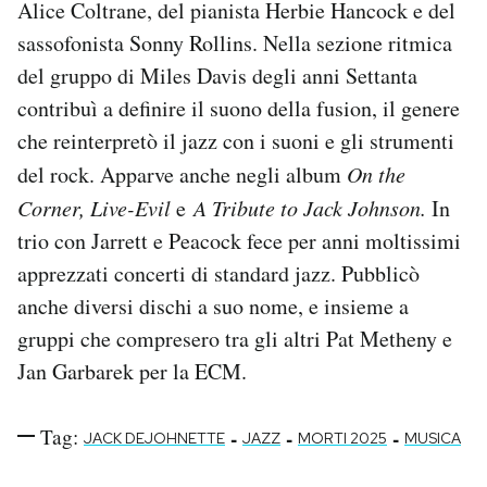
Alice Coltrane, del pianista Herbie Hancock e del
Notifiche mobile
sassofonista Sonny Rollins. Nella sezione ritmica
Regala il Post
del gruppo di Miles Davis degli anni Settanta
Hai bisogno di aiuto?
Esci
contribuì a definire il suono della fusion, il genere
che reinterpretò il jazz con i suoni e gli strumenti
del rock. Apparve anche negli album
On the
Corner, Live-Evil
e
A Tribute to Jack Johnson.
In
trio con Jarrett e Peacock fece per anni moltissimi
apprezzati concerti di standard jazz. Pubblicò
anche diversi dischi a suo nome, e insieme a
gruppi che compresero tra gli altri Pat Metheny e
Jan Garbarek per la ECM.
Tag:
-
-
-
JACK DEJOHNETTE
JAZZ
MORTI 2025
MUSICA