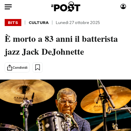
Auto
BITS
CULTURA
Lunedì 27 ottobre 2025
È morto a 83 anni il batterista
HOME
jazz Jack DeJohnette
Italia
Moda
Mondo
Libri
Politica
Consumismi
Condividi
Tecnologia
Storie/Idee
Internet
Ok Boomer!
Scienza
Media
Cultura
Europa
Economia
Altrecose
Sport
Mondiali calcio 2026