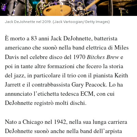
PODCAST
Jack DeJohnette nel 2019. (Jack Vartoogian/Getty Images)
NEWSLETTER
È morto a 83 anni Jack DeJohnette, batterista
americano che suonò nella band elettrica di Miles
I MIEI PREFERITI
Davis nel celebre disco del 1970
Bitches Brew
e
poi in tante altre formazioni che fecero la storia
SHOP
del jazz, in particolare il trio con il pianista Keith
Jarrett e il contrabbassista Gary Peacock. Lo ha
annunciato l’etichetta tedesca ECM, con cui
CALENDARIO
DeJohnette registrò molti dischi.
AREA PERSONALE
Nato a Chicago nel 1942, nella sua lunga carriera
Area Personale
DeJohnette suonò anche nella band dell’arpista
Newsletter