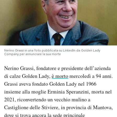
PODCAST
NEWSLETTER
I MIEI PREFERITI
Nerino Grassi in una foto pubblicata su LinkedIn da Golden Lady
Company per annunciare la sua morte
SHOP
Nerino Grassi, fondatore e presidente dell’azienda
di calze Golden Lady,
è morto
mercoledì a 94 anni.
CALENDARIO
Grassi aveva fondato Golden Lady nel 1966
insieme alla moglie Erminia Speranzini, morta nel
AREA PERSONALE
2021, riconvertendo un vecchio mulino a
Castiglione delle Stiviere, in provincia di Mantova,
Area Personale
dove si trova ancora la sede principale
Newsletter