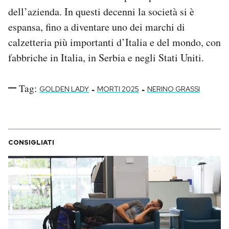
Notifiche mobile
dell’azienda. In questi decenni la società si è
Regala il Post
espansa, fino a diventare uno dei marchi di
Hai bisogno di aiuto?
calzetteria più importanti d’Italia e del mondo, con
Esci
fabbriche in Italia, in Serbia e negli Stati Uniti.
Tag:
-
-
GOLDEN LADY
MORTI 2025
NERINO GRASSI
CONSIGLIATI