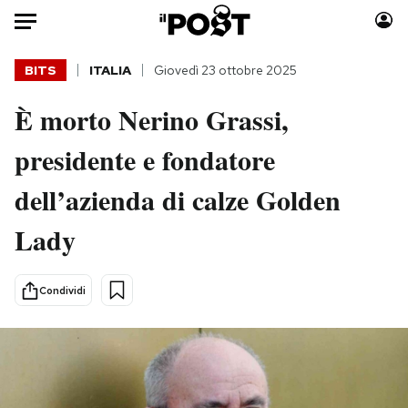
Auto
BITS
ITALIA
Giovedì 23 ottobre 2025
È morto Nerino Grassi,
HOME
presidente e fondatore
Italia
Moda
Mondo
Libri
dell’azienda di calze Golden
Politica
Consumismi
Lady
Tecnologia
Storie/Idee
Internet
Ok Boomer!
Scienza
Media
Condividi
Cultura
Europa
Economia
Altrecose
Sport
Mondiali calcio 2026