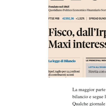
PODCAST
NEWSLETTER
I MIEI PREFERITI
SHOP
CALENDARIO
AREA PERSONALE
La maggior parte 
bilancio e segue 
Area Personale
Qualche giornale t
Newsletter