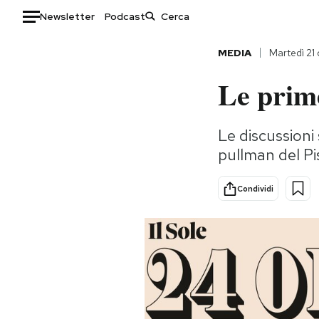
Newsletter
Podcast
Auto
MEDIA
Martedì 21
Le prime
HOME
Italia
Moda
Le discussioni 
Mondo
Libri
pullman del Pis
Politica
Consumismi
Tecnologia
Storie/Idee
Condividi
Internet
Ok Boomer!
Scienza
Media
Cultura
Europa
Economia
Altrecose
Sport
Mondiali calcio 2026