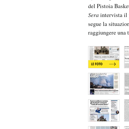
Notifiche mobile
del Pistoia Baske
Regala il Post
Sera
intervista i
Hai bisogno di aiuto?
segue la situazion
Esci
raggiungere una t