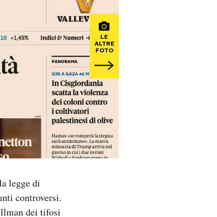
LE
ALTRE
FOTO
la legge di
nti controversi.
llman dei tifosi