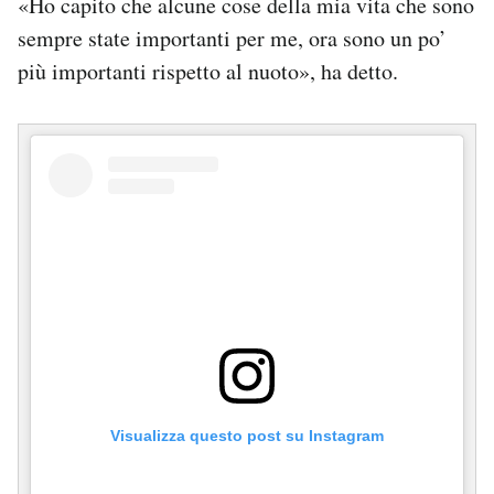
«Ho capito che alcune cose della mia vita che sono
Notifiche mobile
sempre state importanti per me, ora sono un po’
Regala il Post
più importanti rispetto al nuoto», ha detto.
Hai bisogno di aiuto?
Esci
Visualizza questo post su Instagram