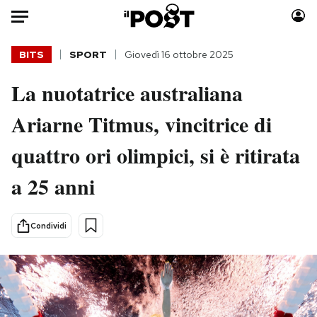
Auto
BITS
SPORT
Giovedì 16 ottobre 2025
La nuotatrice australiana
HOME
Ariarne Titmus, vincitrice di
Italia
Moda
Mondo
Libri
quattro ori olimpici, si è ritirata
Politica
Consumismi
a 25 anni
Tecnologia
Storie/Idee
Internet
Ok Boomer!
Scienza
Media
Condividi
Cultura
Europa
Economia
Altrecose
Sport
Mondiali calcio 2026