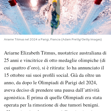
PODCAST
NEWSLETTER
Ariarne Titmus nel 2024 a Parigi, Francia (Adam Pretty/Getty Images)
I MIEI PREFERITI
Ariarne Elizabeth Titmus, nuotatrice australiana di
SHOP
25 anni e vincitrice di otto medaglie olimpiche (di
cui quattro d’oro), si è ritirata: lo ha annunciato il
15 ottobre sui suoi profili social. Già da oltre un
CALENDARIO
anno, da dopo le Olimpiadi di Parigi del 2024,
aveva deciso di prendere una pausa dall’attività
AREA PERSONALE
agonistica. E prima di quelle Olimpiadi era stata
Area Personale
operata per la rimozione di due tumori benigni.
Newsletter