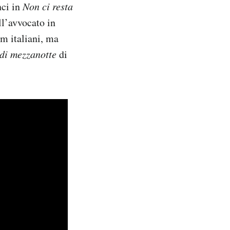
nci in
Non ci resta
ll’avvocato in
lm italiani, ma
di mezzanotte
di