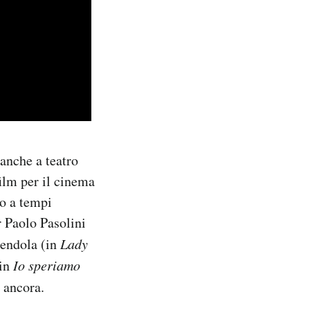
 anche a teatro
ilm per il cinema
no a tempi
er Paolo Pasolini
mendola (in
Lady
(in
Io speriamo
i ancora.