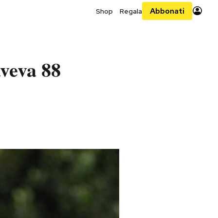
Abbonati
Shop
Regala
aveva 88