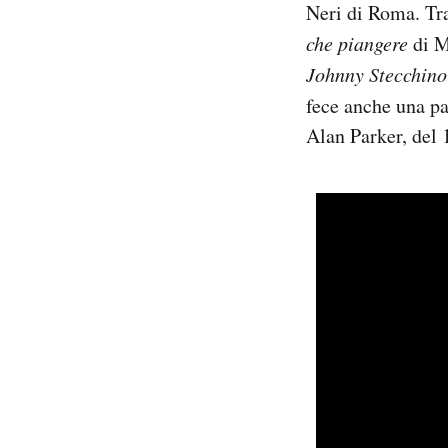
Neri di Roma. Tra
Notifiche mobile
che piangere
di M
Regala il Post
Hai bisogno di aiuto?
Johnny Stecchin
Esci
fece anche una pa
Alan Parker, del 