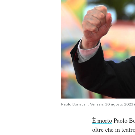
PODCAST
NEWSLETTER
I MIEI PREFERITI
SHOP
CALENDARIO
Paolo Bonacelli, Venezia, 30 agosto 20
AREA PERSONALE
È morto
Paolo Bon
Area Personale
oltre che in teat
Newsletter