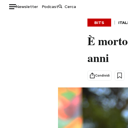
Newsletter
Podcast
Auto
BITS
ITAL
HOME
È morto 
Italia
Moda
anni
Mondo
Libri
Politica
Consumismi
Tecnologia
Storie/Idee
Condividi
Internet
Ok Boomer!
Scienza
Media
Cultura
Europa
Economia
Altrecose
Sport
Mondiali calcio 2026