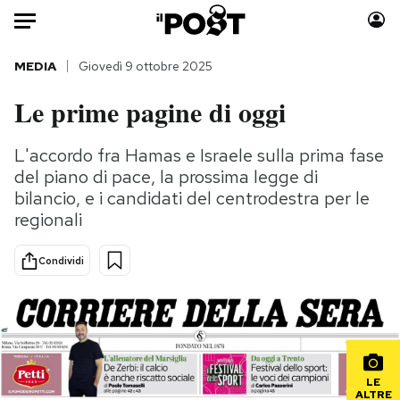
Auto
MEDIA
Giovedì 9 ottobre 2025
Le prime pagine di oggi
HOME
Italia
Moda
L'accordo fra Hamas e Israele sulla prima fase
del piano di pace, la prossima legge di
Mondo
Libri
bilancio, e i candidati del centrodestra per le
Politica
Consumismi
regionali
Tecnologia
Storie/Idee
Internet
Ok Boomer!
Condividi
Scienza
Media
Cultura
Europa
Economia
Altrecose
Sport
Mondiali calcio 2026
LE
ALTRE