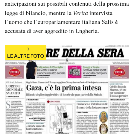
anticipazioni sui possibili contenuti della prossima
Notifiche mobile
legge di bilancio, mentre la
Verità
intervista
Regala il Post
Hai bisogno di aiuto?
l’uomo che l’europarlamentare italiana Salis è
Esci
accusata di aver aggredito in Ungheria.