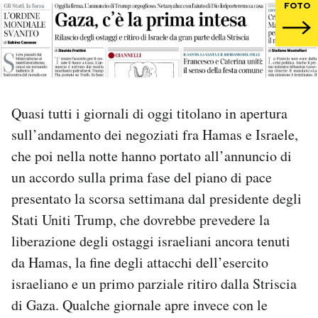
FOTO
PODCAST
NEWSLETTER
Quasi tutti i giornali di oggi titolano in apertura
I MIEI PREFERITI
sull’andamento dei negoziati fra Hamas e Israele,
che poi nella notte hanno portato all’annuncio di
SHOP
un accordo sulla prima fase del piano di pace
presentato la scorsa settimana dal presidente degli
CALENDARIO
Stati Uniti Trump, che dovrebbe prevedere la
liberazione degli ostaggi israeliani ancora tenuti
da Hamas, la fine degli attacchi dell’esercito
AREA PERSONALE
israeliano e un primo parziale ritiro dalla Striscia
Area Personale
di Gaza. Qualche giornale apre invece con le
Newsletter