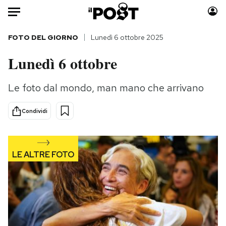
Auto
FOTO DEL GIORNO
Lunedì 6 ottobre 2025
Lunedì 6 ottobre
HOME
Italia
Moda
Le foto dal mondo, man mano che arrivano
Mondo
Libri
Condividi
Politica
Consumismi
Tecnologia
Storie/Idee
Internet
Ok Boomer!
Scienza
Media
Cultura
Europa
Economia
Altrecose
Sport
Mondiali calcio 2026