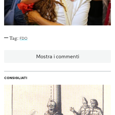
PODCAST
NEWSLETTER
Tag:
FDO
I MIEI PREFERITI
Mostra i commenti
SHOP
CALENDARIO
CONSIGLIATI
AREA PERSONALE
Area Personale
Newsletter