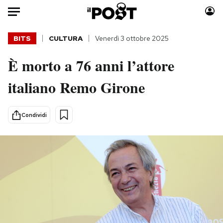
Auto
BITS
CULTURA
Venerdì 3 ottobre 2025
È morto a 76 anni l’attore
HOME
italiano Remo Girone
Italia
Moda
Mondo
Libri
Politica
Consumismi
Condividi
Tecnologia
Storie/Idee
Internet
Ok Boomer!
Scienza
Media
Cultura
Europa
Economia
Altrecose
Sport
Mondiali calcio 2026