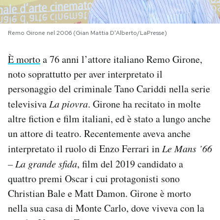
PODCAST
Remo Girone nel 2006 (Gian Mattia D'Alberto/LaPresse)
NEWSLETTER
È morto
a 76 anni l’attore italiano Remo Girone,
noto soprattutto per aver interpretato il
I MIEI PREFERITI
personaggio del criminale Tano Cariddi nella serie
televisiva
La piovra
. Girone ha recitato in molte
altre fiction e film italiani, ed è stato a lungo anche
SHOP
un attore di teatro. Recentemente aveva anche
interpretato il ruolo di Enzo Ferrari in
Le Mans ’66
CALENDARIO
– La grande sfida
, film del 2019 candidato a
quattro premi Oscar i cui protagonisti sono
AREA PERSONALE
Christian Bale e Matt Damon. Girone è morto
Area Personale
nella sua casa di Monte Carlo, dove viveva con la
Newsletter