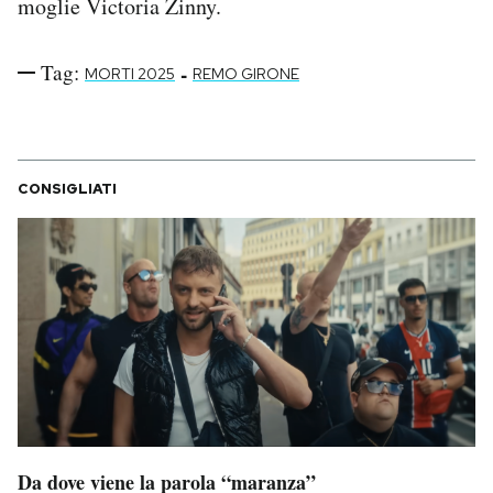
moglie Victoria Zinny.
Notifiche mobile
Regala il Post
Tag:
-
MORTI 2025
REMO GIRONE
Hai bisogno di aiuto?
Esci
CONSIGLIATI
Da dove viene la parola “maranza”