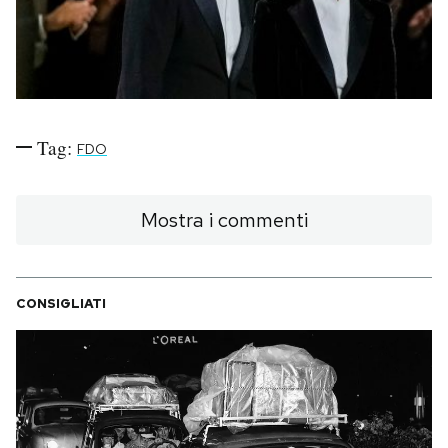
PODCAST
NEWSLETTER
Tag:
FDO
I MIEI PREFERITI
Mostra i commenti
SHOP
CALENDARIO
CONSIGLIATI
AREA PERSONALE
Area Personale
Newsletter