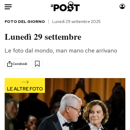
Auto
FOTO DEL GIORNO
Lunedì 29 settembre 2025
Lunedì 29 settembre
HOME
Italia
Moda
Le foto dal mondo, man mano che arrivano
Mondo
Libri
Condividi
Politica
Consumismi
Tecnologia
Storie/Idee
Internet
Ok Boomer!
Scienza
Media
Cultura
Europa
Economia
Altrecose
Sport
Mondiali calcio 2026