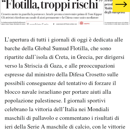
PODCAST
NEWSLETTER
L’apertura di tutti i giornali di oggi è dedicata alle
barche della Global Sumud Flotilla, che sono
I MIEI PREFERITI
ripartite dall’isola di Creta, in Grecia, per dirigersi
verso la Striscia di Gaza, e alle preoccupazioni
SHOP
espresse dal ministro della Difesa Crosetto sulle
possibili conseguenze del tentativo di forzare il
CALENDARIO
blocco navale israeliano per portare aiuti alla
popolazione palestinese. I giornali sportivi
AREA PERSONALE
celebrano la vittoria dell’Italia nei Mondiali
maschili di pallavolo e commentano i risultati di
Area Personale
ieri della Serie A maschile di calcio, con le vittorie
Newsletter