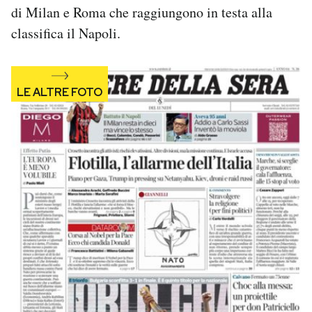
di Milan e Roma che raggiungono in testa alla
Notifiche mobile
Regala il Post
classifica il Napoli.
Hai bisogno di aiuto?
Esci