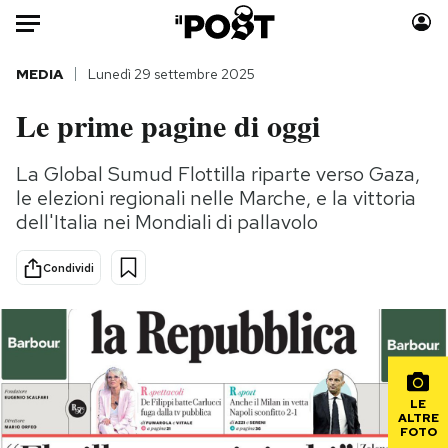
Auto
MEDIA
Lunedì 29 settembre 2025
Le prime pagine di oggi
HOME
Italia
Moda
La Global Sumud Flottilla riparte verso Gaza,
le elezioni regionali nelle Marche, e la vittoria
Mondo
Libri
dell'Italia nei Mondiali di pallavolo
Politica
Consumismi
Tecnologia
Storie/Idee
Condividi
Internet
Ok Boomer!
Scienza
Media
Cultura
Europa
Economia
Altrecose
Sport
Mondiali calcio 2026
LE
ALTRE
FOTO