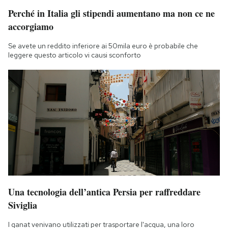
Notifiche mobile
Perché in Italia gli stipendi aumentano ma non ce ne
Regala il Post
accorgiamo
Hai bisogno di aiuto?
Se avete un reddito inferiore ai 50mila euro è probabile che
Esci
leggere questo articolo vi causi sconforto
Una tecnologia dell’antica Persia per raffreddare
Siviglia
I qanat venivano utilizzati per trasportare l'acqua, una loro