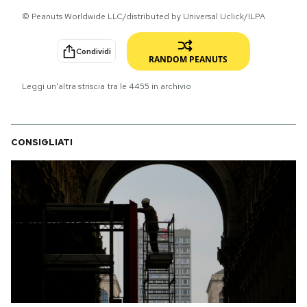
© Peanuts Worldwide LLC/distributed by Universal Uclick/ILPA
PODCAST
Condividi
RANDOM PEANUTS
NEWSLETTER
Leggi un'altra striscia tra le
4455
in archivio
I MIEI PREFERITI
CONSIGLIATI
SHOP
CALENDARIO
AREA PERSONALE
Area Personale
Newsletter