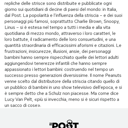
repliche delle strisce sono distribuite e pubblicate ogni
giorno sui quotidiani di decine di paesi del mondo: in Italia,
dal Post. La popolarità e l’influenza della striscia – e dei suoi
personaggi più famosi, soprattutto Charlie Brown, Snoopy,
Linus – si è estesa nel tempo a tutti i media e alla vita
quotidiana di mezzo mondo, attraverso i loro caratteri, le
loro battute, il radicamento delle loro consuetudini, e una
quantità straordinaria di efficacissimi aforismi e citazioni. Le
frustrazioni, insicurezze, illusioni, ansie, dei personaggi
bambini hanno sempre rispecchiato quelle dei lettori adulti
aggiungendovi tenerezze infantili che hanno sempre
appassionato i lettori bambini: costruendo nel tempo un
successo presso generazioni diversissime. Il nome Peanuts
venne scelto dal distributore della striscia citando quello di
un pubblico di bambini in uno show televisivo dell’epoca, e si
è sempre detto che a Schulz non piacesse. Ma come dice
Lucy Van Pelt, «più si invecchia, meno si è sicuri rispetto a
un sacco di cose».