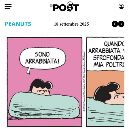
Auto
PEANUTS
18 settembre 2025
HOME
Italia
Moda
Mondo
Libri
Politica
Consumismi
Tecnologia
Storie/Idee
Internet
Ok Boomer!
Scienza
Media
Cultura
Europa
Economia
Altrecose
Sport
Mondiali calcio 2026