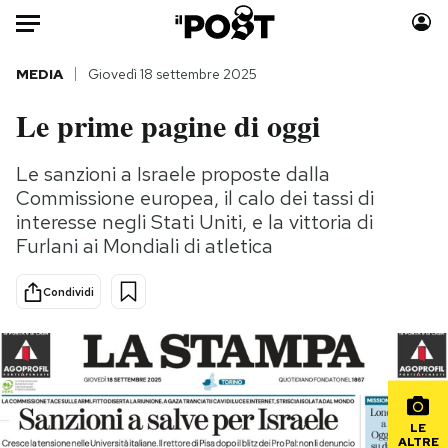
Auto
MEDIA
Giovedì 18 settembre 2025
Le prime pagine di oggi
HOME
Italia
Moda
Le sanzioni a Israele proposte dalla
Commissione europea, il calo dei tassi di
Mondo
Libri
interesse negli Stati Uniti, e la vittoria di
Politica
Consumismi
Furlani ai Mondiali di atletica
Tecnologia
Storie/Idee
Internet
Ok Boomer!
Condividi
Scienza
Media
Cultura
Europa
Economia
Altrecose
Sport
Mondiali calcio 2026
LE
ALTRE