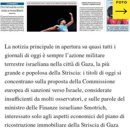
FOTO
PODCAST
NEWSLETTER
La notizia principale in apertura su quasi tutti i
I MIEI PREFERITI
giornali di oggi è sempre l’azione militare
terrestre israeliana nella città di Gaza, la più
SHOP
grande e popolosa della Striscia: i titoli di oggi si
concentrano sulla proposta della Commissione
CALENDARIO
europea di sanzioni verso Israele, considerate
insufficienti da molti osservatori, e sulle parole del
ministro delle Finanze israeliano Smotrich,
AREA PERSONALE
interessato solo agli aspetti economici del piano di
Area Personale
ricostruzione immobiliare della Striscia di Gaza
Newsletter