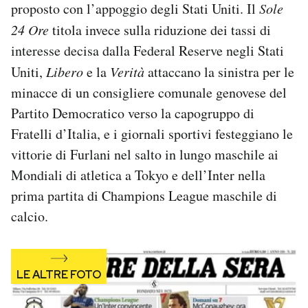
proposto con l’appoggio degli Stati Uniti. Il
Sole
Notifiche mobile
24 Ore
titola invece sulla riduzione dei tassi di
Regala il Post
Hai bisogno di aiuto?
interesse decisa dalla Federal Reserve negli Stati
Esci
Uniti,
Libero
e la
Verità
attaccano la sinistra per le
minacce di un consigliere comunale genovese del
Partito Democratico verso la capogruppo di
Fratelli d’Italia, e i giornali sportivi festeggiano le
vittorie di Furlani nel salto in lungo maschile ai
Mondiali di atletica a Tokyo e dell’Inter nella
prima partita di Champions League maschile di
calcio.