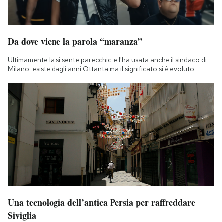
Notifiche mobile
Regala il Post
Hai bisogno di aiuto?
Da dove viene la parola “maranza”
Esci
Ultimamente la si sente parecchio e l'ha usata anche il sindaco di
Milano: esiste dagli anni Ottanta ma il significato si è evoluto
Una tecnologia dell’antica Persia per raffreddare
Siviglia