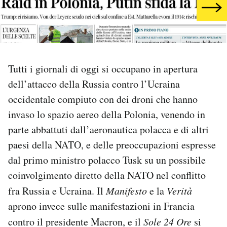
PODCAST
NEWSLETTER
Tutti i giornali di oggi si occupano in apertura
dell’attacco della Russia contro l’Ucraina
I MIEI PREFERITI
occidentale compiuto con dei droni che hanno
invaso lo spazio aereo della Polonia, venendo in
SHOP
parte abbattuti dall’aeronautica polacca e di altri
paesi della NATO, e delle preoccupazioni espresse
CALENDARIO
dal primo ministro polacco Tusk su un possibile
coinvolgimento diretto della NATO nel conflitto
AREA PERSONALE
fra Russia e Ucraina. Il
Manifesto
e la
Verità
aprono invece sulle manifestazioni in Francia
Area Personale
contro il presidente Macron, e il
Sole 24 Ore
si
Newsletter