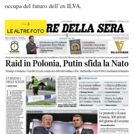
occupa del futuro dell’ex ILVA.
Notifiche mobile
Regala il Post
Hai bisogno di aiuto?
Esci