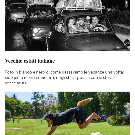
Vecchie estati italiane
Foto in bianco e nero di come passavamo le vacanze una volta:
cioè più o meno come ora, negli stessi posti e con le stesse
scocciature