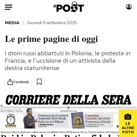
Auto
MEDIA
Giovedì 11 settembre 2025
Le prime pagine di oggi
HOME
Italia
Moda
I droni russi abbattuti in Polonia, le proteste in
Francia, e l'uccisione di un attivista della
Mondo
Libri
destra statunitense
Politica
Consumismi
Tecnologia
Storie/Idee
Condividi
Internet
Ok Boomer!
Scienza
Media
Cultura
Europa
Economia
Altrecose
Sport
Mondiali calcio 2026
LE
ALTRE
FOTO