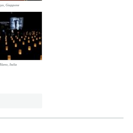
kyo, Giappone
ilano, Italia