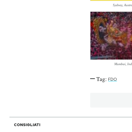
Sydney, Austr
PODCAST
NEWSLETTER
I MIEI PREFERITI
Mumbai, Ind
SHOP
Tag:
FDO
CALENDARIO
AREA PERSONALE
Area Personale
CONSIGLIATI
Newsletter