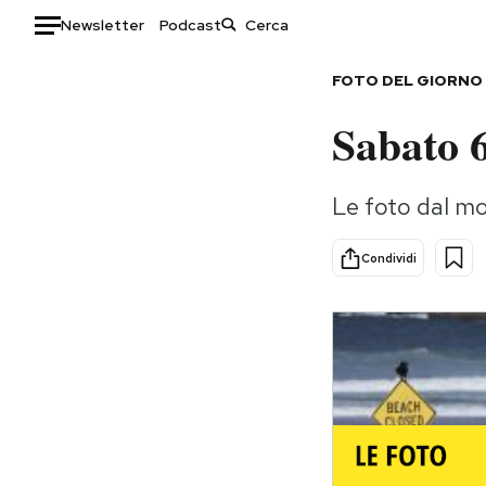
Newsletter
Podcast
Auto
FOTO DEL GIORNO
Sabato 
HOME
Italia
Moda
Le foto dal m
Mondo
Libri
Politica
Consumismi
Condividi
Tecnologia
Storie/Idee
Internet
Ok Boomer!
Scienza
Media
Cultura
Europa
Economia
Altrecose
Sport
Mondiali calcio 2026