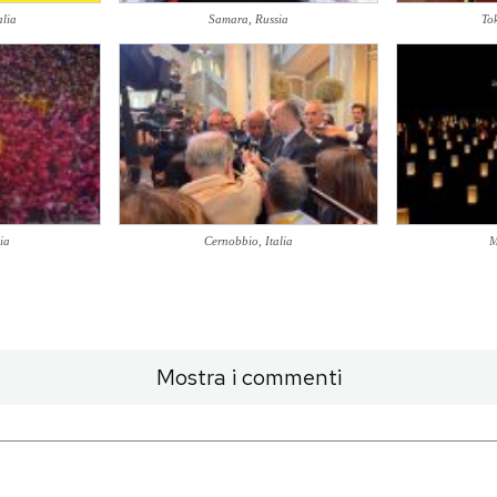
alia
Samara, Russia
To
ia
Cernobbio, Italia
M
Mostra i commenti