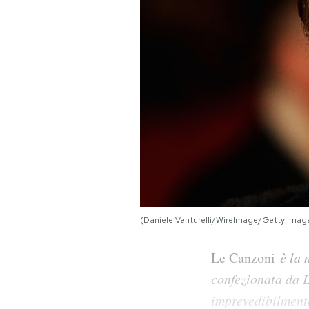
PODCAST
NEWSLETTER
I MIEI PREFERITI
SHOP
CALENDARIO
(Daniele Venturelli/WireImage/Getty Imag
AREA PERSONALE
Le Canzoni
è la 
confezionata da L
Area Personale
imprevedibilmente
Newsletter