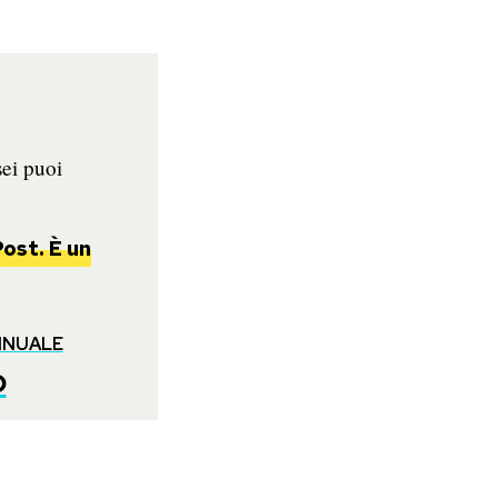
sei puoi
ost. È un
NNUALE
o