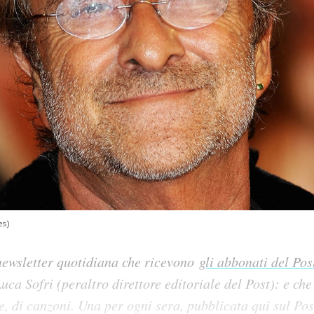
es)
newsletter quotidiana che ricevono
gli abbonati del Pos
uca Sofri (peraltro direttore editoriale del Post): e che
, di canzoni. Una per ogni sera, pubblicata qui sul Po