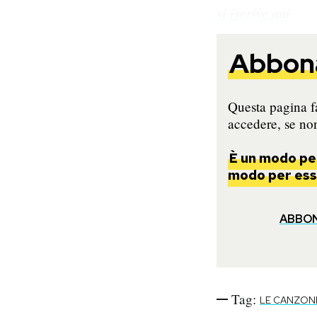
si iscrive qui
.
Notifiche mobile
Regala il Post
Hai bisogno di aiuto?
Abbona
Esci
Questa pagina fa
accedere, se non
È un modo per
modo per esse
ABBO
Tag:
LE CANZON