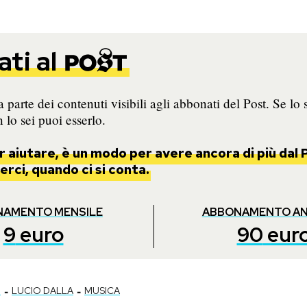
ti al
 parte dei contenuti visibili agli abbonati del Post. Se lo 
 lo sei puoi esserlo.
 aiutare, è un modo per avere ancora di più dal P
rci, quando ci si conta.
NAMENTO MENSILE
ABBONAMENTO A
9
euro
90
eur
-
-
I
LUCIO DALLA
MUSICA