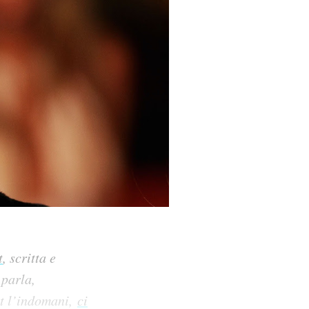
t
, scritta e
 parla,
st l’indomani,
ci