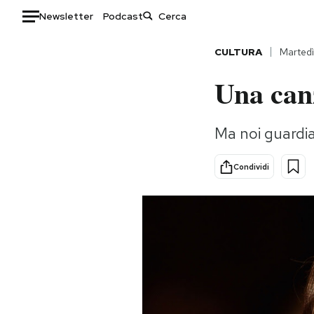
Newsletter
Podcast
Auto
CULTURA
Martedì
Una canz
HOME
Italia
Moda
Ma noi guardia
Mondo
Libri
Politica
Consumismi
Condividi
Tecnologia
Storie/Idee
Internet
Ok Boomer!
Scienza
Media
Cultura
Europa
Economia
Altrecose
Sport
Mondiali calcio 2026