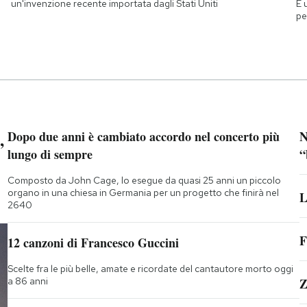
È 
a
un'invenzione recente importata dagli Stati Uniti
pe
,
Dopo due anni è cambiato accordo nel concerto più
N
lungo di sempre
“
Composto da John Cage, lo esegue da quasi 25 anni un piccolo
i
organo in una chiesa in Germania per un progetto che finirà nel
L
2640
F
12 canzoni di Francesco Guccini
Scelte fra le più belle, amate e ricordate del cantautore morto oggi
a 86 anni
Z