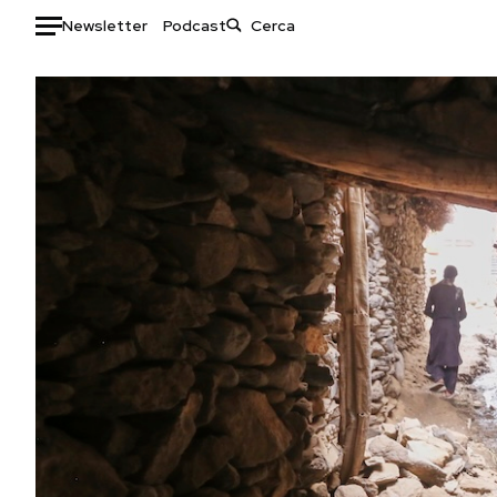
Newsletter
Podcast
Auto
HOME
Italia
Moda
Mondo
Libri
Politica
Consumismi
Tecnologia
Storie/Idee
Internet
Ok Boomer!
Scienza
Media
Cultura
Europa
Economia
Altrecose
Sport
Mondiali calcio 2026