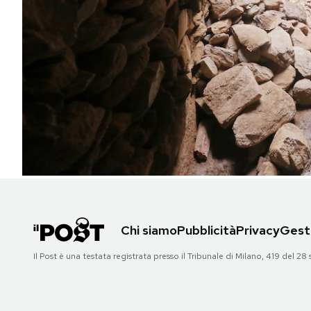
PODCAST
NEWSLETTER
I MIEI PREFERITI
SHOP
CALENDARIO
Chi siamo
Pubblicità
Privacy
Gesti
AREA PERSONALE
Il Post è una testata registrata presso il Tribunale di Milano, 419 del
Area Personale
Newsletter