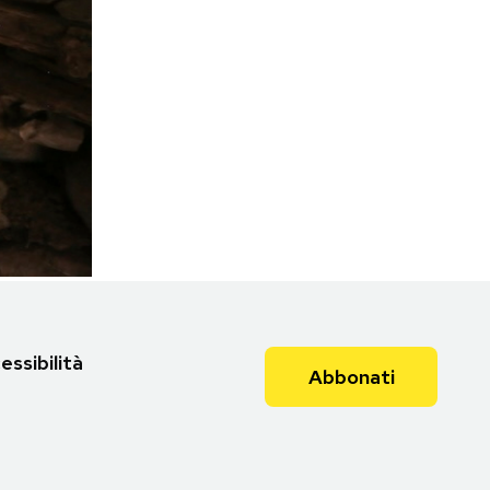
essibilità
Abbonati