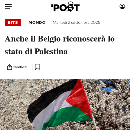
Auto
BITS
MONDO
Martedì 2 settembre 2025
Anche il Belgio riconoscerà lo
HOME
stato di Palestina
Italia
Moda
Mondo
Libri
Politica
Consumismi
Condividi
Tecnologia
Storie/Idee
Internet
Ok Boomer!
Scienza
Media
Cultura
Europa
Economia
Altrecose
Sport
Mondiali calcio 2026