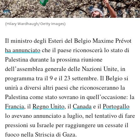
PODCAST
(Hilary Wardhaugh/Getty Images)
NEWSLETTER
Il ministro degli Esteri del Belgio Maxime Prévot
ha annunciato
che il paese riconoscerà lo stato di
I MIEI PREFERITI
Palestina durante la prossima riunione
dell’assemblea generale delle Nazioni Unite, in
SHOP
programma tra il 9 e il 23 settembre. Il Belgio si
unirà a diversi altri paesi che riconosceranno la
CALENDARIO
Palestina come stato sovrano in quell’occasione: la
Francia
, il
Regno Unito
, il
Canada
e il
Portogallo
lo avevano annunciato a luglio, nel tentativo di fare
AREA PERSONALE
pressioni su Israele per raggiungere un cessate il
Area Personale
fuoco nella Striscia di Gaza.
Newsletter