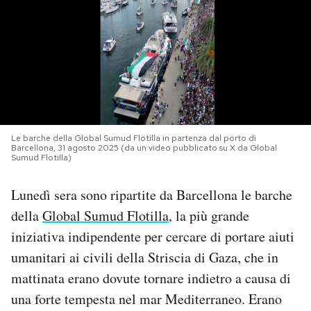
PODCAST
NEWSLETTER
I MIEI PREFERITI
Le barche della Global Sumud Flotilla in partenza dal porto di
Barcellona, 31 agosto 2025 (da un video pubblicato su X da Global
Sumud Flotilla)
SHOP
Lunedì sera sono ripartite da Barcellona le barche
CALENDARIO
della
Global Sumud Flotilla
, la più grande
iniziativa indipendente per cercare di portare aiuti
umanitari ai civili della Striscia di Gaza, che in
AREA PERSONALE
mattinata erano dovute tornare indietro a causa di
Area Personale
una forte tempesta nel mar Mediterraneo. Erano
Newsletter