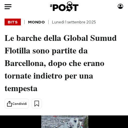
Auto
BITS
MONDO
Lunedì 1 settembre 2025
Le barche della Global Sumud
HOME
Flotilla sono partite da
Italia
Moda
Mondo
Libri
Barcellona, dopo che erano
Politica
Consumismi
tornate indietro per una
Tecnologia
Storie/Idee
Internet
Ok Boomer!
tempesta
Scienza
Media
Cultura
Europa
Condividi
Economia
Altrecose
Sport
Mondiali calcio 2026