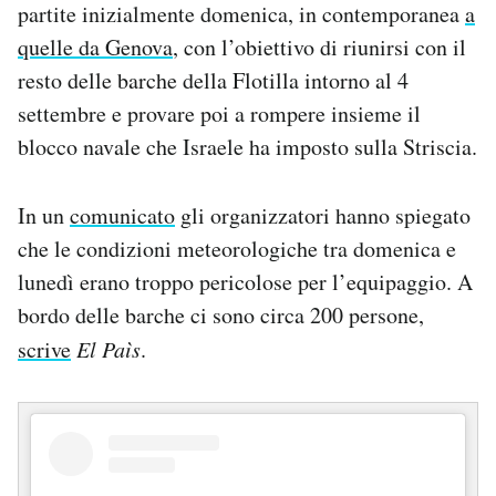
partite inizialmente domenica, in contemporanea
a
Notifiche mobile
quelle da Genova
, con l’obiettivo di riunirsi con il
Regala il Post
Hai bisogno di aiuto?
resto delle barche della Flotilla intorno al 4
Esci
settembre e provare poi a rompere insieme il
blocco navale che Israele ha imposto sulla Striscia.
In un
comunicato
gli organizzatori hanno spiegato
che le condizioni meteorologiche tra domenica e
lunedì erano troppo pericolose per l’equipaggio. A
bordo delle barche ci sono circa 200 persone,
scrive
El Paìs
.