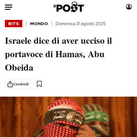
Auto
BITS
MONDO
Domenica 31 agosto 2025
Israele dice di aver ucciso il
HOME
portavoce di Hamas, Abu
Italia
Moda
Mondo
Libri
Obeida
Politica
Consumismi
Tecnologia
Storie/Idee
Condividi
Internet
Ok Boomer!
Scienza
Media
Cultura
Europa
Economia
Altrecose
Sport
Mondiali calcio 2026