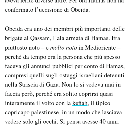
aveva ferite diverse altre. Per ora Hamas non ha
Notifiche mobile
confermato l’uccisione di Obeida.
Regala il Post
Hai bisogno di aiuto?
Obeida era uno dei membri più importanti delle
Esci
brigate al Qassam, l’ala armata di Hamas. Era
piuttosto noto – e
molto noto
in Medioriente –
perché da tempo era la persona che più spesso
faceva gli annunci pubblici per conto di Hamas,
compresi quelli sugli ostaggi israeliani detenuti
nella Striscia di Gaza. Non lo si vedeva mai in
faccia però, perché era solito coprirsi quasi
interamente il volto con la
kefiah
, il tipico
copricapo palestinese, in un modo che lasciava
vedere solo gli occhi. Si pensa avesse 40 anni.