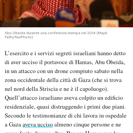
PODCAST
NEWSLETTER
Abu Obeida durante una conferenza stampa nel 2014 (Majdi
Fathi/NurPhoto)
I MIEI PREFERITI
L’esercito e i servizi segreti israeliani hanno detto
di aver ucciso il portavoce di Hamas, Abu Obeida,
in un attacco con un drone compiuto sabato nella
SHOP
zona occidentale della città di Gaza (che si trova
nel nord della Striscia e ne è il capoluogo).
CALENDARIO
Quell’attacco israeliano aveva colpito un edificio
residenziale, quasi distruggendo i primi due piani.
AREA PERSONALE
Secondo le testimonianze di chi lavora in ospedale
Area Personale
a Gaza
aveva ucciso
almeno cinque persone e ne
Newsletter