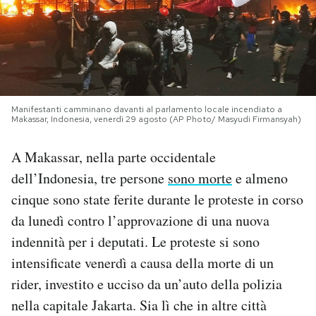
PODCAST
NEWSLETTER
Manifestanti camminano davanti al parlamento locale incendiato a
Makassar, Indonesia, venerdì 29 agosto (AP Photo/ Masyudi Firmansyah)
I MIEI PREFERITI
A Makassar, nella parte occidentale
SHOP
dell’Indonesia, tre persone
sono morte
e almeno
cinque sono state ferite durante le proteste in corso
CALENDARIO
da lunedì contro l’approvazione di una nuova
indennità per i deputati. Le proteste si sono
AREA PERSONALE
intensificate venerdì a causa della morte di un
rider, investito e ucciso da un’auto della polizia
Area Personale
nella capitale Jakarta. Sia lì che in altre città
Newsletter