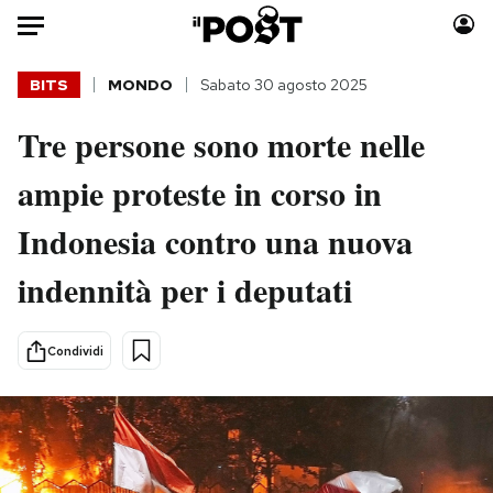
Auto
BITS
MONDO
Sabato 30 agosto 2025
Tre persone sono morte nelle
HOME
ampie proteste in corso in
Italia
Moda
Mondo
Libri
Indonesia contro una nuova
Politica
Consumismi
indennità per i deputati
Tecnologia
Storie/Idee
Internet
Ok Boomer!
Scienza
Media
Condividi
Cultura
Europa
Economia
Altrecose
Sport
Mondiali calcio 2026