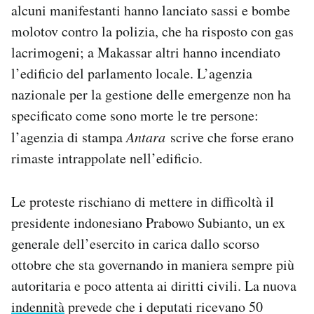
alcuni manifestanti hanno lanciato sassi e bombe
Notifiche mobile
molotov contro la polizia, che ha risposto con gas
Regala il Post
Hai bisogno di aiuto?
lacrimogeni; a Makassar altri hanno incendiato
Esci
l’edificio del parlamento locale. L’agenzia
nazionale per la gestione delle emergenze non ha
specificato come sono morte le tre persone:
l’agenzia di stampa
Antara
scrive che forse erano
rimaste intrappolate nell’edificio.
Le proteste rischiano di mettere in difficoltà il
presidente indonesiano Prabowo Subianto, un ex
generale dell’esercito in carica dallo scorso
ottobre che sta governando in maniera sempre più
autoritaria e poco attenta ai diritti civili. La nuova
indennità
prevede che i deputati ricevano 50