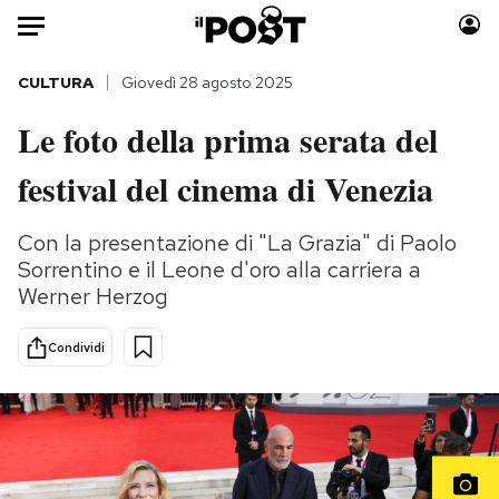
Auto
CULTURA
Giovedì 28 agosto 2025
Le foto della prima serata del
HOME
festival del cinema di Venezia
Italia
Moda
Mondo
Libri
Con la presentazione di "La Grazia" di Paolo
Politica
Consumismi
Sorrentino e il Leone d'oro alla carriera a
Tecnologia
Storie/Idee
Werner Herzog
Internet
Ok Boomer!
Scienza
Media
Condividi
Cultura
Europa
Economia
Altrecose
Sport
Mondiali calcio 2026