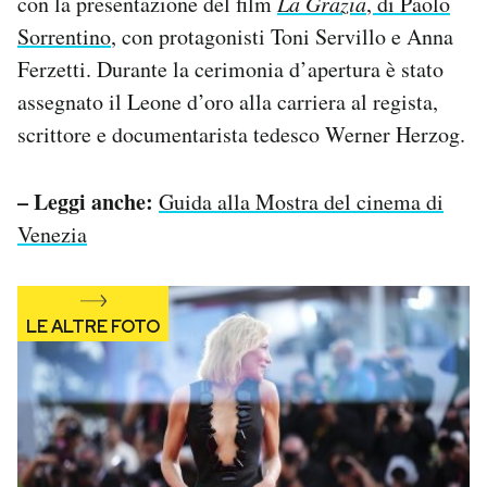
con la presentazione del film
La Grazia
, di Paolo
Notifiche mobile
Sorrentino
, con protagonisti Toni Servillo e Anna
Regala il Post
Ferzetti. Durante la cerimonia d’apertura è stato
Hai bisogno di aiuto?
assegnato il Leone d’oro alla carriera al regista,
Esci
scrittore e documentarista tedesco Werner Herzog.
– Leggi anche:
Guida alla Mostra del cinema di
Venezia