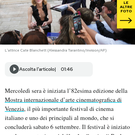
LE
ALTRE
FOTO
PODCAST
NEWSLETTER
L'attrice Cate Blanchett (Alessandra Tarantino/Invision/AP)
I MIEI PREFERITI
Ascolta l'articolo
01:46
SHOP
Mercoledì sera è iniziata l’82esima edizione della
CALENDARIO
Mostra internazionale d’arte cinematografica di
Venezia
, il più importante festival di cinema
AREA PERSONALE
italiano e uno dei principali al mondo, che si
Area Personale
concluderà sabato 6 settembre. Il festival è iniziato
Newsletter