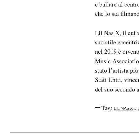
e ballare al cent
che lo sta filman
Lil Nas X, il cui
suo stile eccentr
nel 2019 è diven
Music Associatio
stato l’artista p
Stati Uniti, vinc
del suo secondo 
Tag:
-
LIL NAS X