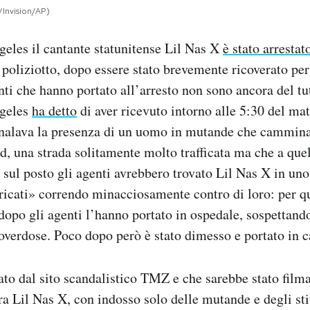
/Invision/AP)
eles il cantante statunitense Lil Nas X
è stato arrestat
 poliziotto, dopo essere stato brevemente ricoverato per
nti che hanno portato all’arresto non sono ancora del tut
ngeles
ha detto
di aver ricevuto intorno alle 5:30 del ma
nalava la presenza di un uomo in mutande che camminav
, una strada solitamente molto trafficata ma che a quel
 sul posto gli agenti avrebbero trovato Lil Nas X in uno 
aricati» correndo minacciosamente contro di loro: per q
 dopo gli agenti l’hanno portato in ospedale, sospettando
overdose. Poco dopo però è stato dimesso e portato in c
to dal sito scandalistico TMZ e che sarebbe stato film
ra Lil Nas X, con indosso solo delle mutande e degli st