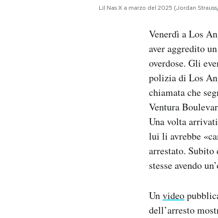
Notifiche mobile
Lil Nas X a marzo del 2025 (Jordan Strauss
Regala il Post
Venerdì a Los Ang
Hai bisogno di aiuto?
Esci
aver aggredito un
overdose. Gli eve
polizia di Los A
chiamata che seg
Ventura Boulevard
Una volta arrivati
lui li avrebbe «c
arrestato. Subito
stesse avendo un’
Un
video
pubblica
dell’arresto most