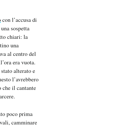
o
con l’accusa di
 una sospetta
to chiari: la
ttino una
a al centro del
l’ora era vuota.
stato alterato e
uesto l’avrebbero
 che il cantante
arcere.
ato poco prima
ivali, camminare