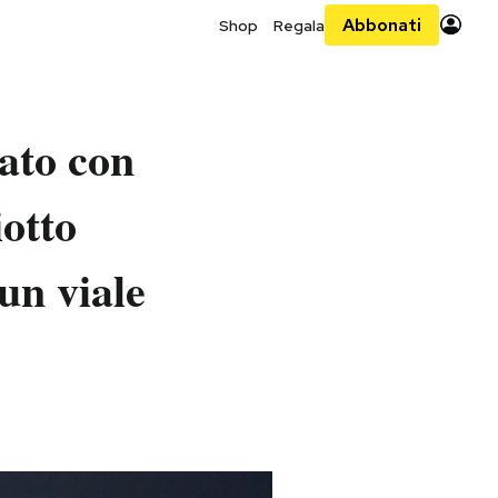
Abbonati
Shop
Regala
tato con
iotto
un viale