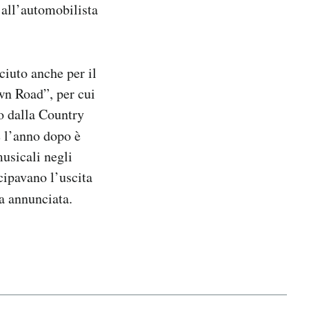
 all’automobilista
ciuto anche per il
wn Road”, per cui
o dalla Country
e l’anno dopo è
usicali negli
cipavano l’uscita
ra annunciata.