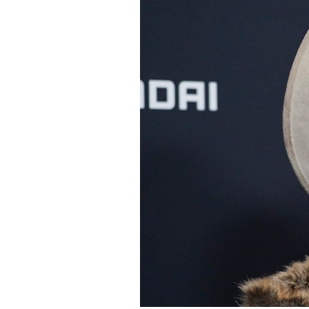
PODCAST
NEWSLETTER
I MIEI PREFERITI
SHOP
CALENDARIO
AREA PERSONALE
Area Personale
Newsletter