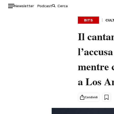
Newsletter
Podcast
Auto
BITS
CUL
HOME
Il canta
Italia
Moda
l’accusa
Mondo
Libri
Politica
Consumismi
mentre 
Tecnologia
Storie/Idee
Internet
Ok Boomer!
a Los A
Scienza
Media
Cultura
Europa
Economia
Altrecose
Condividi
Sport
Mondiali calcio 2026