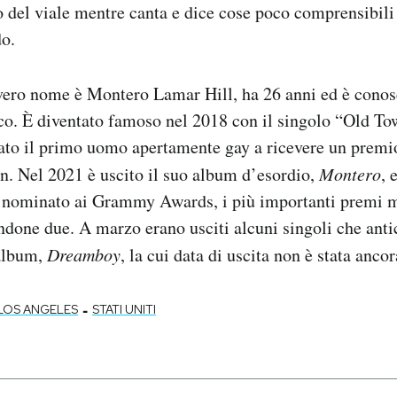
ro del viale mentre canta e dice cose poco comprensibili
do.
 vero nome è Montero Lamar Hill, ha 26 anni ed è conos
ico. È diventato famoso nel 2018 con il singolo “Old To
tato il primo uomo apertamente gay a ricevere un premi
n. Nel 2021 è uscito il suo album d’esordio,
Montero
, 
iù nominato ai Grammy Awards, i più importanti premi m
endone due. A marzo erano usciti alcuni singoli che anti
album,
Dreamboy
, la cui data di uscita non è stata anco
-
LOS ANGELES
STATI UNITI