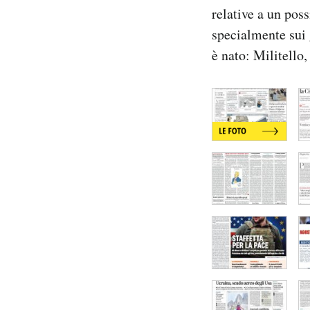
relative a un poss
Notifiche mobile
Regala il Post
specialmente sui 
Hai bisogno di aiuto?
è nato: Militello, 
Esci