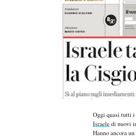
PODCAST
NEWSLETTER
I MIEI PREFERITI
SHOP
CALENDARIO
AREA PERSONALE
Oggi quasi tutti 
Israele
di nuovi i
Area Personale
Hanno ancora un 
Newsletter