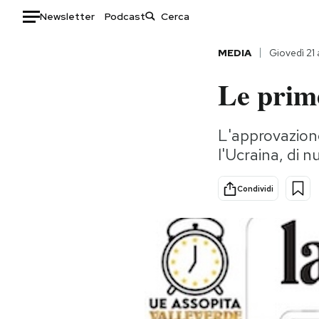
Newsletter
Podcast
Auto
MEDIA
Giovedì 21
Le prime
HOME
Italia
Moda
L'approvazione
Mondo
Libri
l'Ucraina, di
Politica
Consumismi
Tecnologia
Storie/Idee
Condividi
Internet
Ok Boomer!
Scienza
Media
Cultura
Europa
Economia
Altrecose
Sport
Mondiali calcio 2026