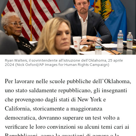
PODCAST
NEWSLETTER
I MIEI PREFERITI
Ryan Walters, il sovrintendente all’istruzione dell’Oklahoma, 25 aprile
2024 (Nick Oxford/AP Images for Human Rights Campaign)
SHOP
Per lavorare nelle scuole pubbliche dell’Oklahoma,
uno stato saldamente repubblicano, gli insegnanti
CALENDARIO
che provengono dagli stati di New York e
California, storicamente a maggioranza
AREA PERSONALE
democratica, dovranno superare un test volto a
Area Personale
verificare le loro convinzioni su alcuni temi cari ai
Newsletter
Repubblicani, come le questioni di genere o la