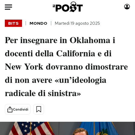
Auto
BITS
MONDO
Martedì 19 agosto 2025
Per insegnare in Oklahoma i
HOME
docenti della California e di
Italia
Moda
Mondo
Libri
New York dovranno dimostrare
Politica
Consumismi
di non avere «un’ideologia
Tecnologia
Storie/Idee
Internet
Ok Boomer!
radicale di sinistra»
Scienza
Media
Cultura
Europa
Condividi
Economia
Altrecose
Sport
Mondiali calcio 2026