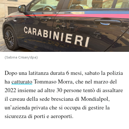
PODCAST
NEWSLETTER
I MIEI PREFERITI
(Sabina Crisan/dpa)
SHOP
Dopo una latitanza durata 6 mesi, sabato la polizia
ha
catturato
Tommaso Morra, che nel marzo del
CALENDARIO
2022 insieme ad altre 30 persone tentò di assaltare
il caveau della sede bresciana di Mondialpol,
AREA PERSONALE
un’azienda privata che si occupa di gestire la
sicurezza di porti e aeroporti.
Area Personale
Newsletter