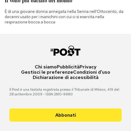
Il volto più baciato del mondo
È di una giovane donna annegata nella Senna nell'Ottocento, da
decenni usato per i manichini con cui ci si esercita nella
respirazione bocca a bocca
Chi siamo
Pubblicità
Privacy
Gestisci le preferenze
Condizioni d'uso
Dichiarazione di accessibilità
Il Post è una testata registrata presso il Tribunale di Milano, 419 del
28 settembre 2009 - ISSN 2610-9980
Abbonati