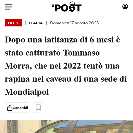
Auto
BITS
ITALIA
Domenica 17 agosto 2025
Dopo una latitanza di 6 mesi è
HOME
stato catturato Tommaso
Italia
Moda
Mondo
Libri
Morra, che nel 2022 tentò una
Politica
Consumismi
rapina nel caveau di una sede di
Tecnologia
Storie/Idee
Internet
Ok Boomer!
Mondialpol
Scienza
Media
Cultura
Europa
Condividi
Economia
Altrecose
Sport
Mondiali calcio 2026