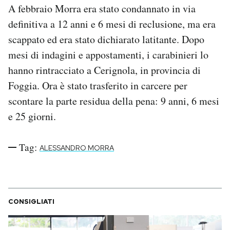
A febbraio Morra era stato condannato in via
Notifiche mobile
Regala il Post
definitiva a 12 anni e 6 mesi di reclusione, ma era
Hai bisogno di aiuto?
scappato ed era stato dichiarato latitante. Dopo
Esci
mesi di indagini e appostamenti, i carabinieri lo
hanno rintracciato a Cerignola, in provincia di
Foggia. Ora è stato trasferito in carcere per
scontare la parte residua della pena: 9 anni, 6 mesi
e 25 giorni.
Tag:
ALESSANDRO MORRA
CONSIGLIATI