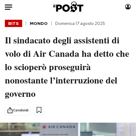
Auto
BITS
MONDO
Domenica 17 agosto 2025
Il sindacato degli assistenti di
HOME
volo di Air Canada ha detto che
Italia
Moda
Mondo
Libri
lo scioperò proseguirà
Politica
Consumismi
nonostante l’interruzione del
Tecnologia
Storie/Idee
Internet
Ok Boomer!
governo
Scienza
Media
Cultura
Europa
Condividi
Economia
Altrecose
Sport
Mondiali calcio 2026