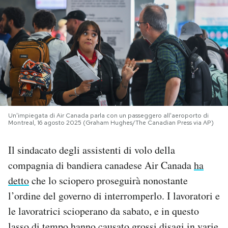
PODCAST
NEWSLETTER
I MIEI PREFERITI
Un'impiegata di Air Canada parla con un passeggero all'aeroporto di
SHOP
Montreal, 16 agosto 2025 (Graham Hughes/The Canadian Press via AP)
Il sindacato degli assistenti di volo della
CALENDARIO
compagnia di bandiera canadese Air Canada
ha
detto
che lo sciopero proseguirà nonostante
AREA PERSONALE
l’ordine del governo di interromperlo. I lavoratori e
le lavoratrici scioperano da sabato, e in questo
Area Personale
Newsletter
lasso di tempo hanno causato grossi disagi in varie