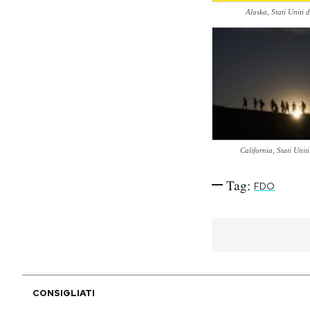
Alaska, Stati Uniti
PODCAST
NEWSLETTER
I MIEI PREFERITI
California, Stati Unit
SHOP
Tag:
FDO
CALENDARIO
AREA PERSONALE
Area Personale
CONSIGLIATI
Newsletter