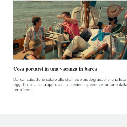
Notifiche mobile
Regala il Post
Hai bisogno di aiuto?
Esci
Cosa portarsi in una vacanza in barca
Dal caricabatterie solare allo shampoo biodegradabile: una lista 
oggetti utili a chi si approccia alle prime esperienze lontano dall
terraferma