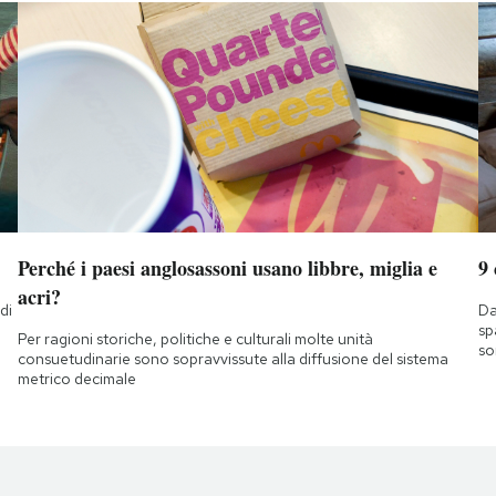
Perché i paesi anglosassoni usano libbre, miglia e
9
acri?
di
Da
a
sp
Per ragioni storiche, politiche e culturali molte unità
so
consuetudinarie sono sopravvissute alla diffusione del sistema
metrico decimale