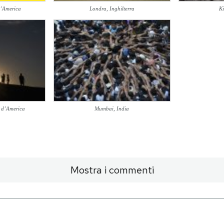
 d’America
Londra, Inghilterra
Ki
i d’America
Mumbai, India
Mostra i commenti