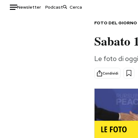
Newsletter
Podcast
Auto
FOTO DEL GIORNO
Sabato 
HOME
Italia
Moda
Le foto di og
Mondo
Libri
Politica
Consumismi
Condividi
Tecnologia
Storie/Idee
Internet
Ok Boomer!
Scienza
Media
Cultura
Europa
Economia
Altrecose
Sport
Mondiali calcio 2026