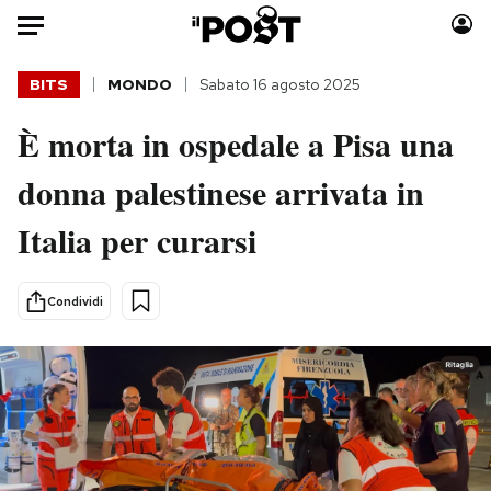
Auto
BITS
MONDO
Sabato 16 agosto 2025
È morta in ospedale a Pisa una
HOME
donna palestinese arrivata in
Italia
Moda
Mondo
Libri
Italia per curarsi
Politica
Consumismi
Tecnologia
Storie/Idee
Condividi
Internet
Ok Boomer!
Scienza
Media
Cultura
Europa
Economia
Altrecose
Sport
Mondiali calcio 2026