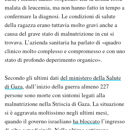
Notifiche mobile
malata di leucemia, ma non hanno fatto in tempo a
Regala il Post
confermare la diagnosi. Le condizioni di salute
Hai bisogno di aiuto?
della ragazza erano tuttavia molto gravi anche a
Esci
causa del grave stato di malnutrizione in cui si
trovava. L’azienda sanitaria ha parlato di «quadro
clinico molto complesso e compromesso e con uno
stato di profondo deperimento organico».
Secondo gli ultimi dati
del ministero della Salute
di Gaza
, dall’inizio della guerra almeno 227
persone sono morte con sintomi legati alla
malnutrizione nella Striscia di Gaza. La situazione
si è aggravata moltissimo negli ultimi mesi,
quando il governo israeliano
ha bloccato
l’ingresso
di cibo e medicinali. Nelle ultime settimane,