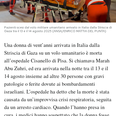
PODCAST
NEWSLETTER
Pazienti scesi dal volo militare umanitario arrivato in Italia dalla Striscia di
Gaza tra il 13 e il 14 agosto 2025 (ANSA/ENRICO MATTIA DEL PUNTA)
Una donna di vent’anni arrivata in Italia dalla
I MIEI PREFERITI
Striscia di Gaza su un volo umanitario è morta
all’ospedale Cisanello di Pisa. Si chiamava Marah
SHOP
Abu Zuhri, ed era arrivata nella notte tra il 13 e il
14 agosto insieme ad altre 30 persone con gravi
CALENDARIO
patologie o ferite dovute ai bombardamenti
israeliani. L’ospedale ha detto che la morte è stata
AREA PERSONALE
causata da un’improvvisa crisi respiratoria, seguita
da un arresto cardiaco. Quando l’hanno presa in
Area Personale
Newsletter
cura, i medici hanno sospettato che la donna fosse